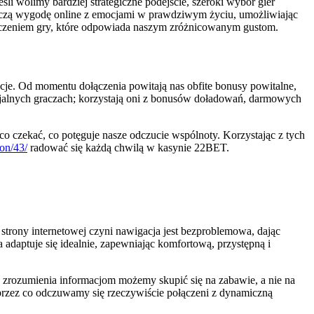
i wolimy bardziej strategiczne podejście, szeroki wybór gier
 łączą wygodę online z emocjami w prawdziwym życiu, umożliwiając
adczeniem gry, które odpowiada naszym zróżnicowanym gustom.
e. Od momentu dołączenia powitają nas obfite bonusy powitalne,
jalnych graczach; korzystają oni z bonusów doładowań, darmowych
o czekać, co potęguje nasze odczucie wspólnoty. Korzystając z tych
on/43/
radować się każdą chwilą w kasynie 22BET.
strony internetowej czyni nawigacja jest bezproblemowa, dając
daptuje się idealnie, zapewniając komfortową, przystępną i
 zrozumienia informacjom możemy skupić się na zabawie, a nie na
 przez co odczuwamy się rzeczywiście połączeni z dynamiczną