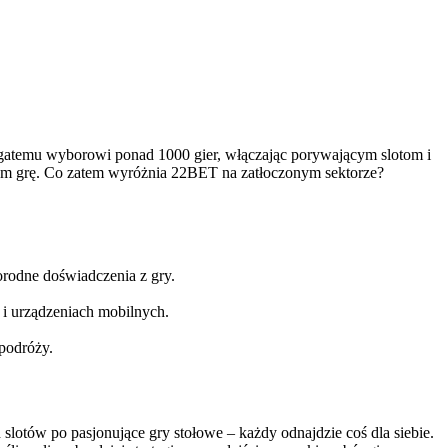
ogatemu wyborowi ponad 1000 gier, włączając porywającym slotom i
am grę. Co zatem wyróżnia 22BET na zatłoczonym sektorze?
orodne doświadczenia z gry.
 i urządzeniach mobilnych.
podróży.
lotów po pasjonujące gry stołowe – każdy odnajdzie coś dla siebie.