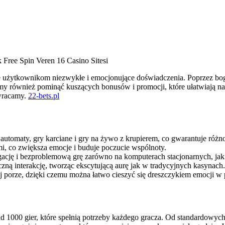
je użytkownikom niezwykłe i emocjonujące doświadczenia. Poprzez b
my również pominąć kuszących bonusów i promocji, które ułatwiają n
 wracamy.
22-bets.pl
automaty, gry karciane i gry na żywo z krupierem, co gwarantuje różn
i, co zwiększa emocje i buduje poczucie wspólnoty.
ację i bezproblemową grę zarówno na komputerach stacjonarnych, jak
czną interakcję, tworząc ekscytującą aurę jak w tradycyjnych kasynach.
j porze, dzięki czemu można łatwo cieszyć się dreszczykiem emocji w 
000 gier, które spełnią potrzeby każdego gracza. Od standardowych s