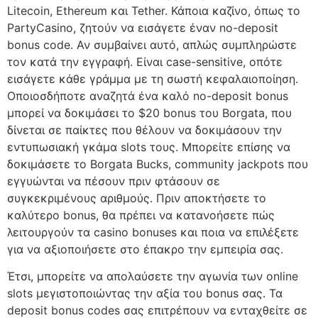
Litecoin, Ethereum και Tether. Κάποια καζίνο, όπως το
PartyCasino, ζητούν να εισάγετε έναν no-deposit
bonus code. Αν συμβαίνει αυτό, απλώς συμπληρώστε
τον κατά την εγγραφή. Είναι case-sensitive, οπότε
εισάγετε κάθε γράμμα με τη σωστή κεφαλαιοποίηση.
Οποιοσδήποτε αναζητά ένα καλό no-deposit bonus
μπορεί να δοκιμάσει το $20 bonus του Borgata, που
δίνεται σε παίκτες που θέλουν να δοκιμάσουν την
εντυπωσιακή γκάμα slots τους. Μπορείτε επίσης να
δοκιμάσετε το Borgata Bucks, community jackpots που
εγγυώνται να πέσουν πριν φτάσουν σε
συγκεκριμένους αριθμούς. Πριν αποκτήσετε το
καλύτερο bonus, θα πρέπει να κατανοήσετε πώς
λειτουργούν τα casino bonuses και ποια να επιλέξετε
για να αξιοποιήσετε στο έπακρο την εμπειρία σας.
Έτσι, μπορείτε να απολαύσετε την αγωνία των online
slots μεγιστοποιώντας την αξία του bonus σας. Τα
deposit bonus codes σας επιτρέπουν να ενταχθείτε σε