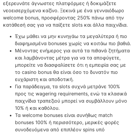
εξερευνάτε άγνωστες πλατφόρμες ή δοκιμάζετε
νεοεισερχόμενα καζίνο. Ξεκινά με ένα γενναιόδωρο
welcome bonus, προσφέροντας 250% πάνω από την
κατάθεσή σας για να παίξετε slots και άλλα παιχνίδια.
Έχω μάθει να μην κυνηγάω τα μεγαλύτερα ή πιο
διαφημισμένα bonuses χωρίς να κοιτάω πιο βαθιά.
Μένοντας ενήμερος για αυτά τα πιθανά ζητήματα
και λαμβάνοντας μέτρα για να τα αποφύγετε,
μπορείτε να διασφαλίσετε ότι η εμπειρία σας με
το casino bonus θα είναι όσο το δυνατόν πιο
ευχάριστη και αποδοτική.
Για παράδειγμα, τα slots συχνά μετράνε 100%
προς τις wagering requirements, ενώ τα κλασικά
παιχνίδια τραπεζιού μπορεί να συμβάλλουν μόνο
10% ή και καθόλου.
Τα welcome bonuses είναι συνήθως match
bonuses 100% ή περισσότερο, μερικές φορές
συνοδευόμενα από επιπλέον spins υπό