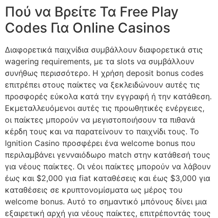
Πού να Βρείτε Τα Free Play
Codes Για Online Casinos
Διαφορετικά παιχνίδια συμβάλλουν διαφορετικά στις
wagering requirements, με τα slots να συμβάλλουν
συνήθως περισσότερο. Η χρήση deposit bonus codes
επιτρέπει στους παίκτες να ξεκλειδώνουν αυτές τις
προσφορές εύκολα κατά την εγγραφή ή την κατάθεση.
Εκμεταλλευόμενοι αυτές τις προωθητικές ενέργειες,
οι παίκτες μπορούν να μεγιστοποιήσουν τα πιθανά
κέρδη τους και να παρατείνουν το παιχνίδι τους. Το
Ignition Casino προσφέρει ένα welcome bonus που
περιλαμβάνει γενναιόδωρο match στην κατάθεσή τους
για νέους παίκτες. Οι νέοι παίκτες μπορούν να λάβουν
έως και $2,000 για fiat καταθέσεις και έως $3,000 για
καταθέσεις σε κρυπτονομίσματα ως μέρος του
welcome bonus. Αυτό το σημαντικό μπόνους δίνει μια
εξαιρετική αρχή για νέους παίκτες, επιτρέποντάς τους