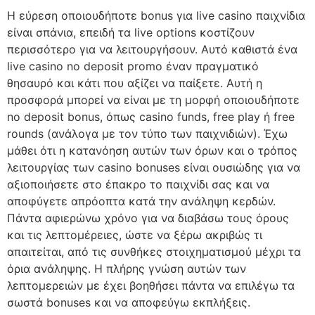
Η εύρεση οποιουδήποτε bonus για live casino παιχνίδια
είναι σπάνια, επειδή τα live options κοστίζουν
περισσότερο για να λειτουργήσουν. Αυτό καθιστά ένα
live casino no deposit promo έναν πραγματικό
θησαυρό και κάτι που αξίζει να παίξετε. Αυτή η
προσφορά μπορεί να είναι με τη μορφή οποιουδήποτε
no deposit bonus, όπως casino funds, free play ή free
rounds (ανάλογα με τον τύπο των παιχνιδιών). Έχω
μάθει ότι η κατανόηση αυτών των όρων και ο τρόπος
λειτουργίας των casino bonuses είναι ουσιώδης για να
αξιοποιήσετε στο έπακρο το παιχνίδι σας και να
αποφύγετε απρόοπτα κατά την ανάληψη κερδών.
Πάντα αφιερώνω χρόνο για να διαβάσω τους όρους
και τις λεπτομέρειες, ώστε να ξέρω ακριβώς τι
απαιτείται, από τις συνθήκες στοιχηματισμού μέχρι τα
όρια ανάληψης. Η πλήρης γνώση αυτών των
λεπτομερειών με έχει βοηθήσει πάντα να επιλέγω τα
σωστά bonuses και να αποφεύγω εκπλήξεις.