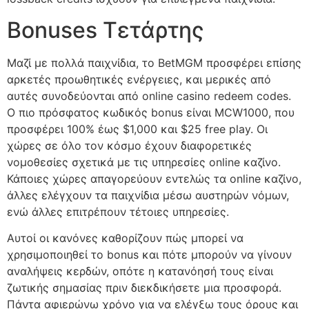
Bonuses Τετάρτης
Μαζί με πολλά παιχνίδια, το BetMGM προσφέρει επίσης
αρκετές προωθητικές ενέργειες, και μερικές από
αυτές συνοδεύονται από online casino redeem codes.
Ο πιο πρόσφατος κωδικός bonus είναι MCW1000, που
προσφέρει 100% έως $1,000 και $25 free play. Οι
χώρες σε όλο τον κόσμο έχουν διαφορετικές
νομοθεσίες σχετικά με τις υπηρεσίες online καζίνο.
Κάποιες χώρες απαγορεύουν εντελώς τα online καζίνο,
άλλες ελέγχουν τα παιχνίδια μέσω αυστηρών νόμων,
ενώ άλλες επιτρέπουν τέτοιες υπηρεσίες.
Αυτοί οι κανόνες καθορίζουν πώς μπορεί να
χρησιμοποιηθεί το bonus και πότε μπορούν να γίνουν
αναλήψεις κερδών, οπότε η κατανόησή τους είναι
ζωτικής σημασίας πριν διεκδικήσετε μια προσφορά.
Πάντα αφιερώνω χρόνο για να ελέγξω τους όρους και