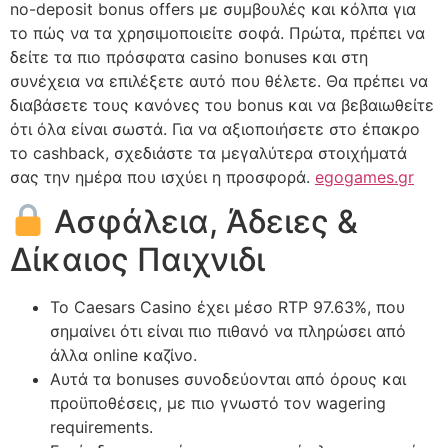
no-deposit bonus offers με συμβουλές και κόλπα για
το πώς να τα χρησιμοποιείτε σοφά. Πρώτα, πρέπει να
δείτε τα πιο πρόσφατα casino bonuses και στη
συνέχεια να επιλέξετε αυτό που θέλετε. Θα πρέπει να
διαβάσετε τους κανόνες του bonus και να βεβαιωθείτε
ότι όλα είναι σωστά. Για να αξιοποιήσετε στο έπακρο
το cashback, σχεδιάστε τα μεγαλύτερα στοιχήματά
σας την ημέρα που ισχύει η προσφορά.
egogames.gr
Ασφάλεια, Άδειες &
Δίκαιος Παιχνιδι
Το Caesars Casino έχει μέσο RTP 97.63%, που
σημαίνει ότι είναι πιο πιθανό να πληρώσει από
άλλα online καζίνο.
Αυτά τα bonuses συνοδεύονται από όρους και
προϋποθέσεις, με πιο γνωστό τον wagering
requirements.