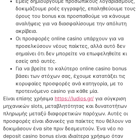
Εμείς δημιουργούμε προσωπικούς λογαριασμούς,
δοκιμάζουμε ροές εγγραφής, επαληθεύουμε τους
όρους του bonus και προσπαθούμε να κάνουμε
αναλήψεις για να διασφαλίσουμε την απόλυτη
ακρίβεια.
Οι προσφορές online casino υπάρχουν για να
προσελκύσουν νέους παίκτες, αλλά αυτό δεν
σημαίνει ότι δεν μπορείτε να επωφεληθείτε κι
εσείς από αυτές.
Για να βρείτε το καλύτερο online casino bonus
βάσει των στόχων σας, έχουμε κατατάξει τις
κορυφαίες προσφορές ανά κατηγορία, με το
προτεινόμενο casino για κάθε μία.
Είναι επίσης χρήσιμα
https://ludios.gr/
για σύγκριση
μηχανικών slots, μεταβλητότητας και δυνατοτήτων
πληρωμής μεταξύ διαφορετικών παρόχων. Αυτές οι
προσφορές είναι ιδανικές για παίκτες που θέλουν να
δοκιμάσουν ένα site πριν δεσμευτούν. Ένα νέο no
deposit casino bonus είναι ιδιαίτερα χρήσιμο όταν