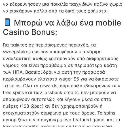
να εξερευνήσουν μια ποικιλία παιχνιδιών καζίνο χωρίς
να ρισκάρουν πολλά από τα δικά τους χρήματα.
Μπορώ να λάβω ένα mobile
Casino Bonus;
Για παίκτες σε περιορισμένες περιοχές, τα
sweepstakes casinos προσφέρουν μια νόμιμη
εναλλακτική, καθώς λειτουργούν υπό διαφορετικούς
νόμους και είναι προσβάσιμα σε περισσότερα κράτη
των ΗΠΑ. Βασικοί όροι για αυτή την προσφορά
περιλαμβάνουν ελάχιστο wager $5 για να δικαιούστε
τα spins. Όλα τα rewards, συμπεριλαμβανομένων των
free spins και των lossback credits, δεν μπορούν να
αποσυρθούν αυτοτελώς και λήγουν μέσα σε επτά
ημέρες (168 ώρες) αν δεν χρησιμοποιηθούν ή
στοιχηματιστούν σύμφωνα με τους όρους. Τα spins
προορίζονται για συγκεκριμένο featured game, και τα
lossback credits ισχύουν για επιλεγμένα παιχνίδια.