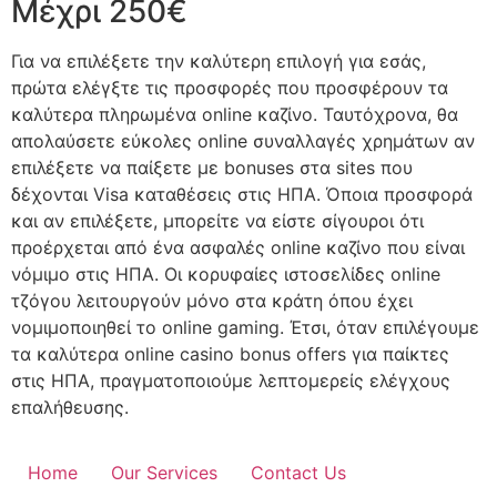
Μέχρι 250€
Για να επιλέξετε την καλύτερη επιλογή για εσάς,
πρώτα ελέγξτε τις προσφορές που προσφέρουν τα
καλύτερα πληρωμένα online καζίνο. Ταυτόχρονα, θα
απολαύσετε εύκολες online συναλλαγές χρημάτων αν
επιλέξετε να παίξετε με bonuses στα sites που
δέχονται Visa καταθέσεις στις ΗΠΑ. Όποια προσφορά
και αν επιλέξετε, μπορείτε να είστε σίγουροι ότι
προέρχεται από ένα ασφαλές online καζίνο που είναι
νόμιμο στις ΗΠΑ. Οι κορυφαίες ιστοσελίδες online
τζόγου λειτουργούν μόνο στα κράτη όπου έχει
νομιμοποιηθεί το online gaming. Έτσι, όταν επιλέγουμε
τα καλύτερα online casino bonus offers για παίκτες
στις ΗΠΑ, πραγματοποιούμε λεπτομερείς ελέγχους
επαλήθευσης.
Home
Our Services
Contact Us