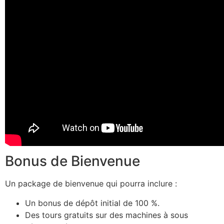
Bonus de Bienvenue
Un package de bienvenue qui pourra inclure :
Un bonus de dépôt initial de 100 %.
Des tours gratuits sur des machines à sous