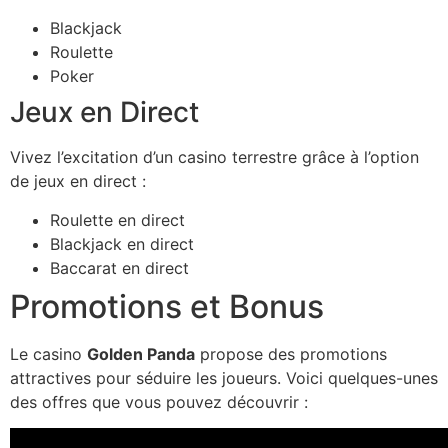
Blackjack
Roulette
Poker
Jeux en Direct
Vivez l’excitation d’un casino terrestre grâce à l’option
de jeux en direct :
Roulette en direct
Blackjack en direct
Baccarat en direct
Promotions et Bonus
Le casino
Golden Panda
propose des promotions
attractives pour séduire les joueurs. Voici quelques-unes
des offres que vous pouvez découvrir :