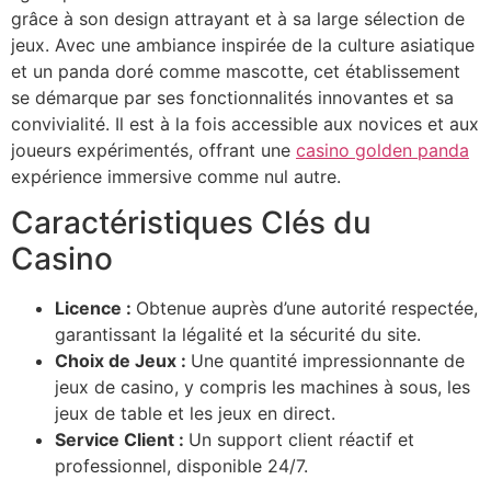
grâce à son design attrayant et à sa large sélection de
jeux. Avec une ambiance inspirée de la culture asiatique
et un panda doré comme mascotte, cet établissement
se démarque par ses fonctionnalités innovantes et sa
convivialité. Il est à la fois accessible aux novices et aux
joueurs expérimentés, offrant une
casino golden panda
expérience immersive comme nul autre.
Caractéristiques Clés du
Casino
Licence :
Obtenue auprès d’une autorité respectée,
garantissant la légalité et la sécurité du site.
Choix de Jeux :
Une quantité impressionnante de
jeux de casino, y compris les machines à sous, les
jeux de table et les jeux en direct.
Service Client :
Un support client réactif et
professionnel, disponible 24/7.