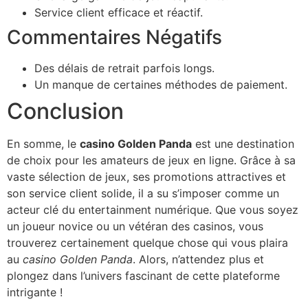
Service client efficace et réactif.
Commentaires Négatifs
Des délais de retrait parfois longs.
Un manque de certaines méthodes de paiement.
Conclusion
En somme, le
casino Golden Panda
est une destination
de choix pour les amateurs de jeux en ligne. Grâce à sa
vaste sélection de jeux, ses promotions attractives et
son service client solide, il a su s’imposer comme un
acteur clé du entertainment numérique. Que vous soyez
un joueur novice ou un vétéran des casinos, vous
trouverez certainement quelque chose qui vous plaira
au
casino Golden Panda
. Alors, n’attendez plus et
plongez dans l’univers fascinant de cette plateforme
intrigante !