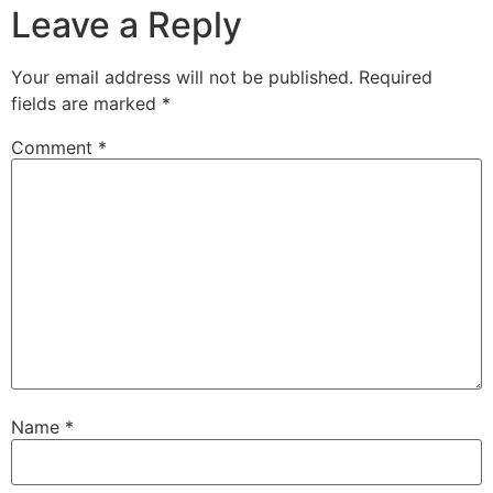
Leave a Reply
Your email address will not be published.
Required
fields are marked
*
Comment
*
Name
*