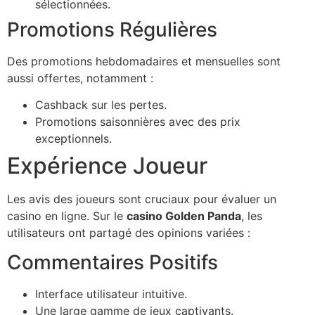
sélectionnées.
Promotions Régulières
Des promotions hebdomadaires et mensuelles sont
aussi offertes, notamment :
Cashback sur les pertes.
Promotions saisonnières avec des prix
exceptionnels.
Expérience Joueur
Les avis des joueurs sont cruciaux pour évaluer un
casino en ligne. Sur le
casino Golden Panda
, les
utilisateurs ont partagé des opinions variées :
Commentaires Positifs
Interface utilisateur intuitive.
Une large gamme de jeux captivants.