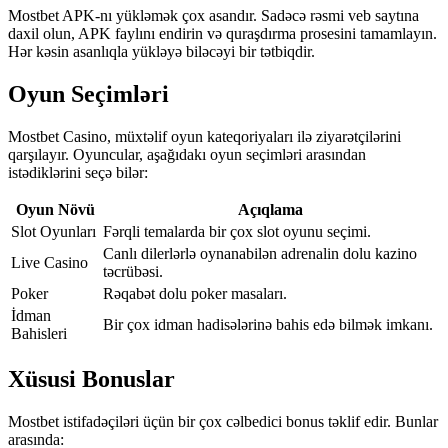
Mostbet APK-nı yükləmək çox asandır. Sadəcə rəsmi veb saytına
daxil olun, APK faylını endirin və quraşdırma prosesini tamamlayın.
Hər kəsin asanlıqla yükləyə biləcəyi bir tətbiqdir.
Oyun Seçimləri
Mostbet Casino, müxtəlif oyun kateqoriyaları ilə ziyarətçilərini
qarşılayır. Oyuncular, aşağıdakı oyun seçimləri arasından
istədiklərini seçə bilər:
Oyun Növü
Açıqlama
Slot Oyunları
Fərqli temalarda bir çox slot oyunu seçimi.
Canlı dilerlərlə oynanabilən adrenalin dolu kazino
Live Casino
təcrübəsi.
Poker
Rəqabət dolu poker masaları.
İdman
Bir çox idman hadisələrinə bahis edə bilmək imkanı.
Bahisleri
Xüsusi Bonuslar
Mostbet istifadəçiləri üçün bir çox cəlbedici bonus təklif edir. Bunlar
arasında: