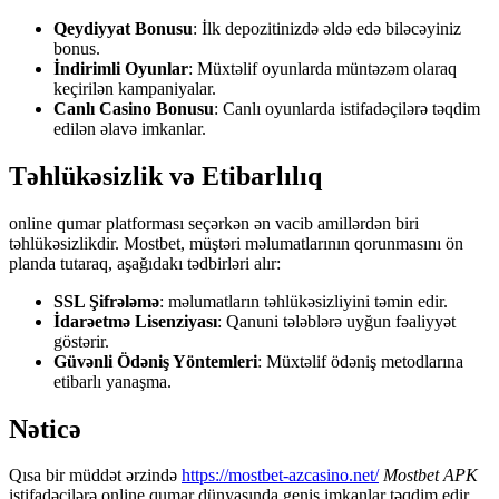
Qeydiyyat Bonusu
: İlk depozitinizdə əldə edə biləcəyiniz
bonus.
İndirimli Oyunlar
: Müxtəlif oyunlarda müntəzəm olaraq
keçirilən kampaniyalar.
Canlı Casino Bonusu
: Canlı oyunlarda istifadəçilərə təqdim
edilən əlavə imkanlar.
Təhlükəsizlik və Etibarlılıq
online qumar platforması seçərkən ən vacib amillərdən biri
təhlükəsizlikdir. Mostbet, müştəri məlumatlarının qorunmasını ön
planda tutaraq, aşağıdakı tədbirləri alır:
SSL Şifrələmə
: məlumatların təhlükəsizliyini təmin edir.
İdarəetmə Lisenziyası
: Qanuni tələblərə uyğun fəaliyyət
göstərir.
Güvənli Ödəniş Yöntemleri
: Müxtəlif ödəniş metodlarına
etibarlı yanaşma.
Nəticə
Qısa bir müddət ərzində
https://mostbet-azcasino.net/
Mostbet APK
istifadəçilərə online qumar dünyasında geniş imkanlar təqdim edir.