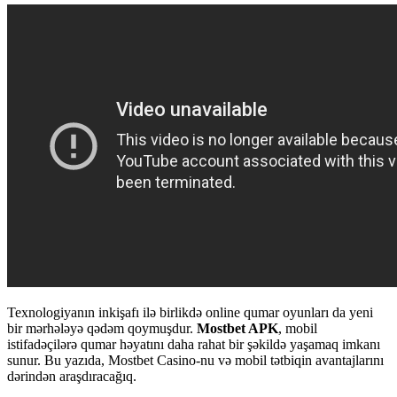
Texnologiyanın inkişafı ilə birlikdə online qumar oyunları da yeni
bir mərhələyə qədəm qoymuşdur.
Mostbet APK
, mobil
istifadəçilərə qumar həyatını daha rahat bir şəkildə yaşamaq imkanı
sunur. Bu yazıda, Mostbet Casino-nu və mobil tətbiqin avantajlarını
dərindən araşdıracağıq.