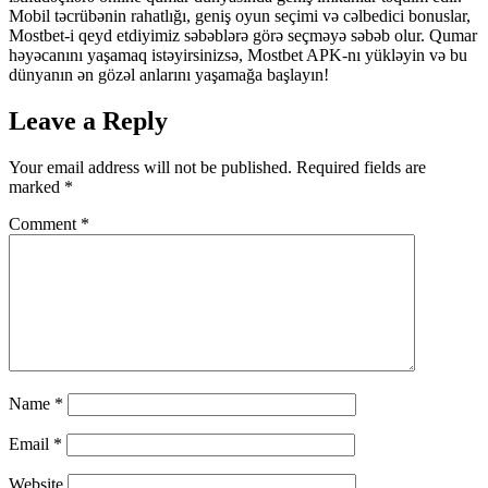
Mobil təcrübənin rahatlığı, geniş oyun seçimi və cəlbedici bonuslar,
Mostbet-i qeyd etdiyimiz səbəblərə görə seçməyə səbəb olur. Qumar
həyəcanını yaşamaq istəyirsinizsə, Mostbet APK-nı yükləyin və bu
dünyanın ən gözəl anlarını yaşamağa başlayın!
Leave a Reply
Your email address will not be published.
Required fields are
marked
*
Comment
*
Name
*
Email
*
Website