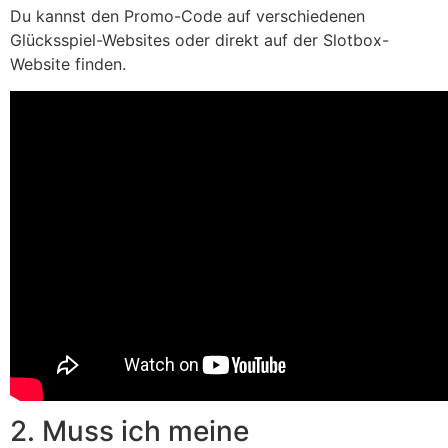
Du kannst den Promo-Code auf verschiedenen
Glücksspiel-Websites oder direkt auf der Slotbox-
Website finden.
2. Muss ich meine