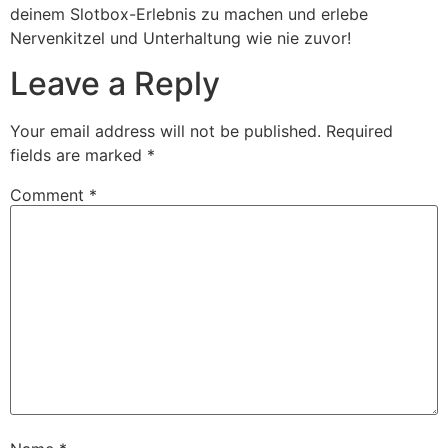
deinem Slotbox-Erlebnis zu machen und erlebe
Nervenkitzel und Unterhaltung wie nie zuvor!
Leave a Reply
Your email address will not be published.
Required
fields are marked
*
Comment
*