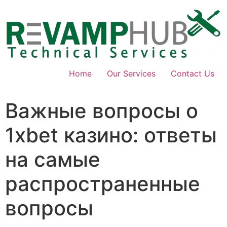
Skip
to
content
Home
Our Services
Contact Us
Важные вопросы о
1xbet казино: ответы
на самые
распространенные
вопросы