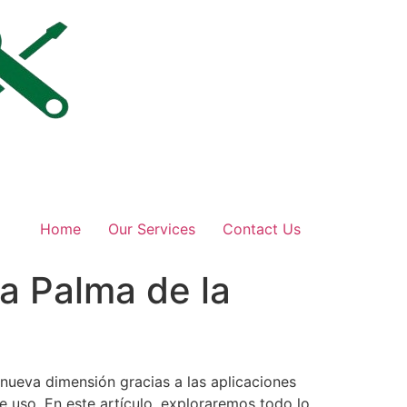
Home
Our Services
Contact Us
a Palma de la
nueva dimensión gracias a las aplicaciones
e uso. En este artículo, exploraremos todo lo