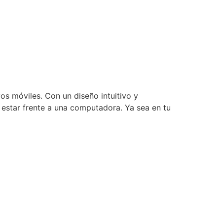
os móviles. Con un diseño intuitivo y
 estar frente a una computadora. Ya sea en tu