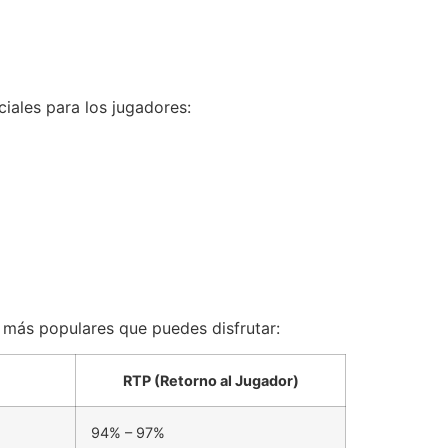
iales para los jugadores:
 más populares que puedes disfrutar:
RTP (Retorno al Jugador)
94% – 97%