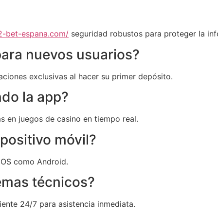
22-bet-espana.com/
seguridad robustos para proteger la inf
para nuevos usuarios?
aciones exclusivas al hacer su primer depósito.
ndo la app?
s en juegos de casino en tiempo real.
positivo móvil?
 iOS como Android.
emas técnicos?
iente 24/7 para asistencia inmediata.