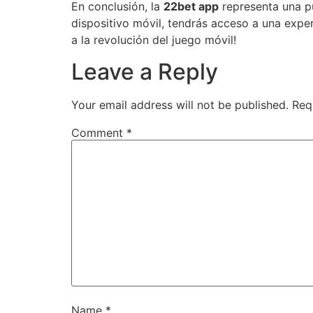
En conclusión, la
22bet app
representa una p
dispositivo móvil, tendrás acceso a una expe
a la revolución del juego móvil!
Leave a Reply
Your email address will not be published.
Req
Comment
*
Name
*