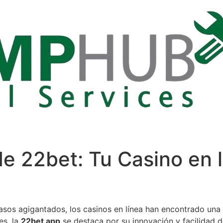
e 22bet: Tu Casino en l
sos agigantados, los casinos en línea han encontrado una 
es, la
22bet app
se destaca por su innovación y facilidad d