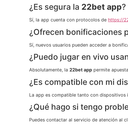
¿Es segura la
22bet app
?
Sí, la app cuenta con protocolos de
https://
¿Ofrecen bonificaciones 
Sí, nuevos usuarios pueden acceder a bonific
¿Puedo jugar en vivo usa
Absolutamente, la
22bet app
permite apuesta
¿Es compatible con mi dis
La app es compatible tanto con dispositivos
¿Qué hago si tengo probl
Puedes contactar al servicio de atención al cl