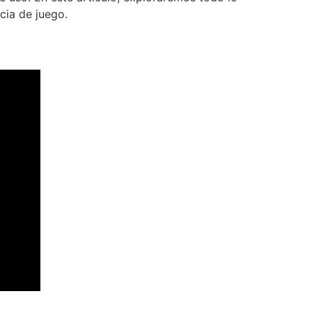
cia de juego.