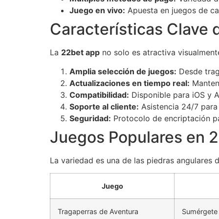
Juego en vivo:
Apuesta en juegos de cas
Características Clave 
La
22bet app
no solo es atractiva visualment
Amplia selección de juegos:
Desde traga
Actualizaciones en tiempo real:
Mantent
Compatibilidad:
Disponible para iOS y A
Soporte al cliente:
Asistencia 24/7 para 
Seguridad:
Protocolo de encriptación pa
Juegos Populares en 
La variedad es una de las piedras angulares 
Juego
Tragaperras de Aventura
Sumérgete e