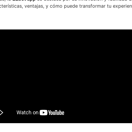
terísticas, ventajas, y cómo puede transformar tu experien