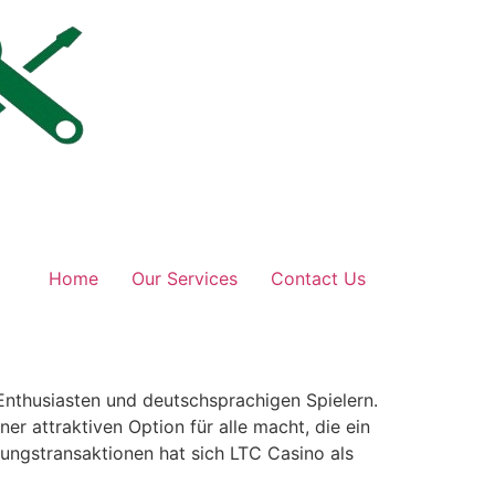
Home
Our Services
Contact Us
Enthusiasten und deutschsprachigen Spielern.
r attraktiven Option für alle macht, die ein
rungstransaktionen hat sich LTC Casino als