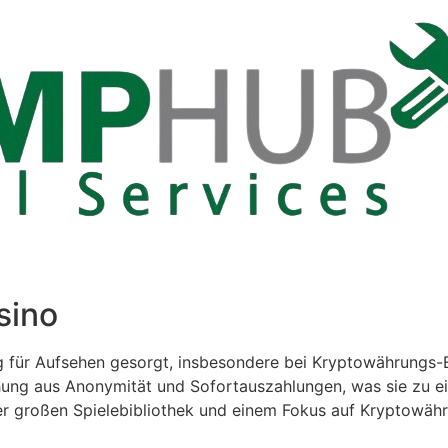
sino
g für Aufsehen gesorgt, insbesondere bei Kryptowährungs-
hung aus Anonymität und Sofortauszahlungen, was sie zu eine
ner großen Spielebibliothek und einem Fokus auf Kryptowäh