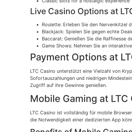
Classic slots for a nostalgic experience
Live Casino Options at L
Roulette: Erleben Sie den Nervenkitzel 
Blackjack: Spielen Sie gegen echte Deal
Baccarat: Genießen Sie die Raffinesse 
Game Shows: Nehmen Sie an interaktive
Payment Options at L
LTC Casino unterstützt eine Vielzahl von Kry
Sofortauszahlungen und niedrigen Mindestein
Zugriff auf ihre Gewinne genießen.
Mobile Gaming at LTC
LTC Casino ist vollständig für mobile Browse
die Notwendigkeit einer dedizierten App könn
Benefits of Mobile Gamin