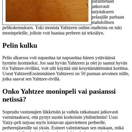
parannetaan
jatkuvasti
tarjotakseen
pelaajille parhaan
mahdollisen
pelikokemuksen. Toki monista Yahtzeen online-malleista on tuki
moninpeleille, jolloin voit haastaa perheen tai tekoälyn.
Pelin kulku
Pelin alkaessa voit napauttaa tai napsauttaa hänen ystäväänsä
hymiön luomiseksi. Jos saat hyvän Yahtzeen ja olet jo saanut hyvän
0:n Yahtzee-rivilläsi, voit silti käyttää sitä kesyttämättömänä korttina.
Useat YahtzeetEnsimmäinen Yahtzeesi on 50 punnan arvoinen niille,
jotka saavat sen Yahtzee-rivillä.
Onko Yahtzee moninpeli vai pasianssi
netissä?
Sopeudu vastustajien liikkeisiin ja vaihda ratkaisuasi jatkuvasti
varmistaaksesi, että pystyt uusiin korkeisiin yhdistelmiin! Uusi
Yatzy-peli tarjoaa myös loistavan ajanvietteen perheelle,
perheenjäsenille tai yksin. Esineet valmistetaan sen mukaan, mikä