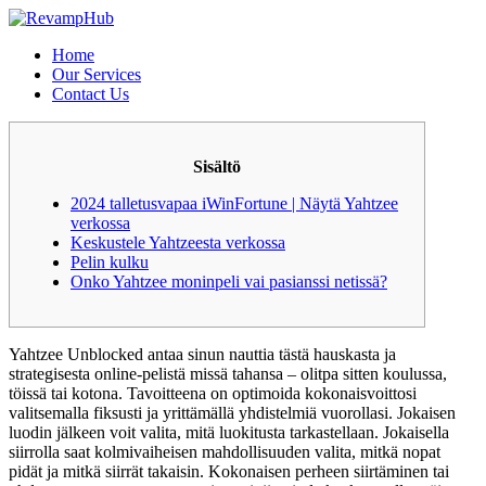
Skip
to
Home
content
Our Services
Contact Us
Sisältö
2024 talletusvapaa iWinFortune | Näytä Yahtzee
verkossa
Keskustele Yahtzeesta verkossa
Pelin kulku
Onko Yahtzee moninpeli vai pasianssi netissä?
Yahtzee Unblocked antaa sinun nauttia tästä hauskasta ja
strategisesta online-pelistä missä tahansa – olitpa sitten koulussa,
töissä tai kotona. Tavoitteena on optimoida kokonaisvoittosi
valitsemalla fiksusti ja yrittämällä yhdistelmiä vuorollasi. Jokaisen
luodin jälkeen voit valita, mitä luokitusta tarkastellaan. Jokaisella
siirrolla saat kolmivaiheisen mahdollisuuden valita, mitkä nopat
pidät ja mitkä siirrät takaisin.
Kokonaisen perheen siirtäminen tai