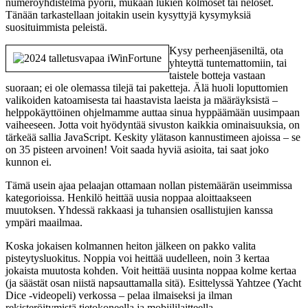
numeroyhdistelmä pyörii, mukaan lukien kolmoset tai neloset.
Tänään tarkastellaan joitakin usein kysyttyjä kysymyksiä
suosituimmista peleistä.
Kysy perheenjäseniltä, ​​ota
yhteyttä tuntemattomiin, tai
taistele botteja vastaan ​​
suoraan; ei ole olemassa tilejä tai paketteja. Älä huoli loputtomien
valikoiden katoamisesta tai haastavista laeista ja määräyksistä –
helppokäyttöinen ohjelmamme auttaa sinua hyppäämään uusimpaan
vaiheeseen. Jotta voit hyödyntää sivuston kaikkia ominaisuuksia, on
tärkeää sallia JavaScript. Keskity ylätason kannustimeen ajoissa – se
on 35 pisteen arvoinen! Voit saada hyviä asioita, tai saat joko
kunnon ei.
Tämä usein ajaa pelaajan ottamaan nollan pistemäärän useimmissa
kategorioissa. Henkilö heittää uusia noppaa aloittaakseen
muutoksen. Yhdessä rakkaasi ja tuhansien osallistujien kanssa
ympäri maailmaa.
Koska jokaisen kolmannen heiton jälkeen on pakko valita
pisteytysluokitus. Noppia voi heittää uudelleen, noin 3 kertaa
jokaista muutosta kohden. Voit heittää uusinta noppaa kolme kertaa
(ja säästät osan niistä napsauttamalla sitä). Esittelyssä Yahtzee (Yacht
Dice -videopeli) verkossa – pelaa ilmaiseksi ja ilman
rekisteröitymistä tietokoneella ja mobiililaitteella.