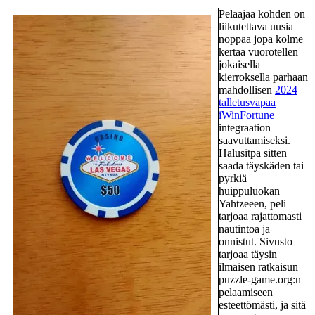
Pelaajaa kohden on
liikutettava uusia
noppaa jopa kolme
kertaa vuorotellen
jokaisella
kierroksella parhaan
mahdollisen
2024
talletusvapaa
iWinFortune
integraation
saavuttamiseksi.
Halusitpa sitten
saada täyskäden tai
pyrkiä
huippuluokan
Yahtzeeen, peli
tarjoaa rajattomasti
nautintoa ja
onnistut. Sivusto
tarjoaa täysin
ilmaisen ratkaisun
puzzle-game.org:n
pelaamiseen
esteettömästi, ja sitä