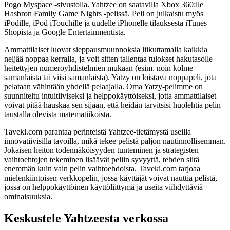
Pogo Myspace -sivustolla. Yahtzee on saatavilla Xbox 360:lle
Hasbron Family Game Nights -pelissä. Peli on julkaistu myös
iPodille, iPod iTouchille ja uudelle iPhonelle tilauksesta iTunes
Shopista ja Google Entertainmentista.
Ammattilaiset luovat sieppausmuunnoksia liikuttamalla kaikkia
neljää noppaa kerralla, ja voit sitten tallentaa tulokset hakutasolle
heitettyjen numeroyhdistelmien mukaan (esim. noin kolme
samanlaista tai viisi samanlaista). Yatzy on loistava noppapeli, jota
pelataan vähintään yhdellä pelaajalla. Oma Yatzy-pelimme on
suunniteltu intuitiiviseksi ja helppokäyttöiseksi, jotta ammattilaiset
voivat pitää hauskaa sen sijaan, että heidän tarvitsisi huolehtia pelin
taustalla olevista matematiikoista.
Taveki.com parantaa perinteistä Yahtzee-tietämystä useilla
innovatiivisilla tavoilla, mikä tekee pelistä paljon nautinnollisemman.
Jokaisen heiton todennäköisyyden tunteminen ja strategisten
vaihtoehtojen tekeminen lisäävät peliin syvyyttä, tehden siitä
enemmän kuin vain pelin vaihtoehdoista. Taveki.com tarjoaa
mielenkiintoisen verkkopelin, jossa käyttäjät voivat nauttia pelistä,
jossa on helppokäyttöinen käyttöliittymä ja useita viihdyttäviä
ominaisuuksia.
Keskustele Yahtzeesta verkossa