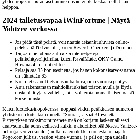
yhden nopean suoran asettaminen riviin ei ole koskaan ollut näin
helppoa.
2024 talletusvapaa iWinFortune | Näytä
Yahtzee verkossa
Jos pidät tästä pelistä, voit nauttia asiaankuuluvista online-
peleistä tällä sivustolla, kuten Reversi, Checkers ja Domino.
Tarjoamme tuhansia ilmaisia ​​internetpelejä
pelinkehitysohjelmilta, kuten RavalMatic, QKY Game,
Havana24 ja Untitled Inc.
Pelaaja saa 35 bonusesinettä, jos hänen kokonaisarvosanansa
on vähintään 63.
Kun olet saanut tietyn rivin haltuusi, oma vuorosi päättyy.
Auta rakentamaan mahdollisuuksiasi toiston avulla ja löydä
uusia hillittyjä vivahteita, jotta voit erota ammattilaisen näistä
korkemmista.
Kuten luottokasinopokerissa, noppasi viiden peräkkäisen numeron
yhdistelmää kutsutaan nimellä "Suora", ja saat 31 esinettä.
Pisteytyksen maksimointimenetelmää on korjattu laskennallisesti
analysoimalla perusteellisesti kaikki mahdolliset päätöksesi. Yahtzee-
pelin (ja sen versioiden) uutta matematiikkaa on testattu laajalti.
Pogo.com julkaisi version viime vuonna, ja peli on jopa uudella