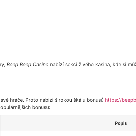
éry,
Beep Beep Casino
nabízí sekci živého kasina, kde si mů
t své hráče. Proto nabízí širokou škálu bonusů
https://beep
populárnějších bonusů:
Popis