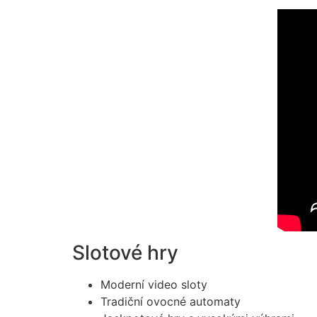
Slotové hry
Moderní video sloty
Tradiční ovocné automaty