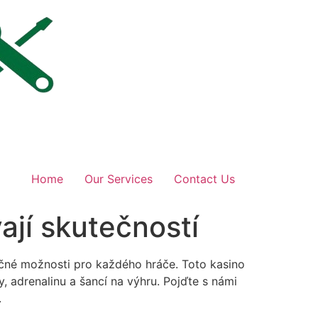
Home
Our Services
Contact Us
ají skutečností
ečné možnosti pro každého hráče. Toto kasino
 adrenalinu a šancí na výhru. Pojďte s námi
.