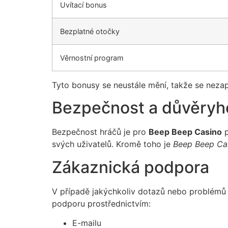
Uvítací bonus
Bezplatné otočky
Věrnostní program
Tyto bonusy se neustále mění, takže se neza
Bezpečnost a důvěryh
Bezpečnost hráčů je pro
Beep Beep Casino
p
svých uživatelů. Kromě toho je
Beep Beep Ca
Zákaznická podpora
V případě jakýchkoliv dotazů nebo problém
podporu prostřednictvím:
E-mailu