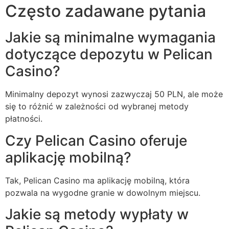
Często zadawane pytania
Jakie są minimalne wymagania
dotyczące depozytu w Pelican
Casino?
Minimalny depozyt wynosi zazwyczaj 50 PLN, ale może
się to różnić w zależności od wybranej metody
płatności.
Czy Pelican Casino oferuje
aplikację mobilną?
Tak, Pelican Casino ma aplikację mobilną, która
pozwala na wygodne granie w dowolnym miejscu.
Jakie są metody wypłaty w