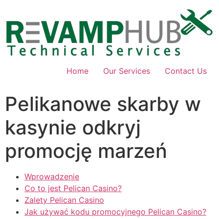
Skip
to
content
Home
Our Services
Contact Us
Pelikanowe skarby w
kasynie odkryj
promocję marzeń
Wprowadzenie
Co to jest Pelican Casino?
Zalety Pelican Casino
Jak używać kodu promocyjnego Pelican Casino?