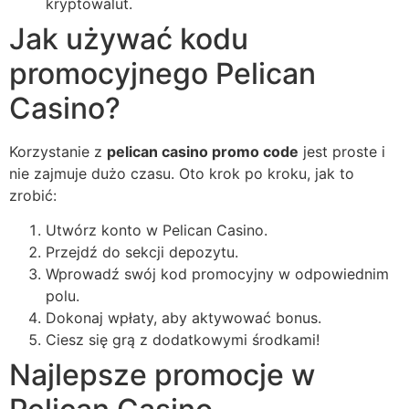
kryptowalut.
Jak używać kodu
promocyjnego Pelican
Casino?
Korzystanie z
pelican casino promo code
jest proste i
nie zajmuje dużo czasu. Oto krok po kroku, jak to
zrobić:
Utwórz konto w Pelican Casino.
Przejdź do sekcji depozytu.
Wprowadź swój kod promocyjny w odpowiednim
polu.
Dokonaj wpłaty, aby aktywować bonus.
Ciesz się grą z dodatkowymi środkami!
Najlepsze promocje w