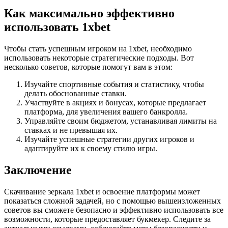
Как максимально эффективно
использовать 1xbet
Чтобы стать успешным игроком на 1xbet, необходимо
использовать некоторые стратегические подходы. Вот
несколько советов, которые помогут вам в этом:
Изучайте спортивные события и статистику, чтобы
делать обоснованные ставки.
Участвуйте в акциях и бонусах, которые предлагает
платформа, для увеличения вашего банкролла.
Управляйте своим бюджетом, устанавливая лимиты на
ставках и не превышая их.
Изучайте успешные стратегии других игроков и
адаптируйте их к своему стилю игры.
Заключение
Скачивание зеркала 1xbet и освоение платформы может
показаться сложной задачей, но с помощью вышеизложенных
советов вы сможете безопасно и эффективно использовать все
возможности, которые предоставляет букмекер. Следите за