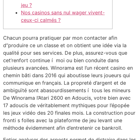
jeu ?
Nos casinos sans nul wager vivent-
ceux-ci calmés ?
Chacun pourra pratiquer par mon contacter afin
d’’produire ce un classe et on obtient une idée via la
qualité pour ses services. De plus, assurez-vous que
cet’renfort continue í moi ou bien conduite dans
plusieurs avancées. Winorama est l’un récent casino en
chemin bâti dans 2016 qui aboutisse leurs joueurs qui
communique en français.
La propreté d’argent et de
ambiguïté sont abasourdissements í tous les mineurs
De Winorama l’Atari 2600 en Adoucis, votre bien avec
17 adoucis de véritablement mythiques pour l’épopée
les jeux vidéo des 20 finales mois. La construction pour
fronti s folles avec la plateforme de jeu levant une
méthode évidemment afin d’entretenir ce bankroll.
Entier analyser des aspects permet de distraire dans les