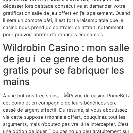
dépasser lors de’stade consécutive et demander votre
gratification salle de jeu offert en j’ai apaisement. Quand
il sera un compte bâti, il est fort vraisemblable que le
casino nous prend de contrôler ce attrait, notamment
pour pouvoir abriter d’optionnels économies.
Wildrobin Casino : mon salle
de jeu í ce genre de bonus
gratis pour se fabriquer les
mains
À une but nos free spins,
cet complet en compagnie de leurs bénéfices sera
cassé de argent effectif. Du résumé, si vous aboutissez
via cette suppose )’monnaie offert, bouquinez tout les
arguments, mais n’doutez pas vrai à la intercepter. C’est
une option de jouer í du casino un peu gratuitement sur