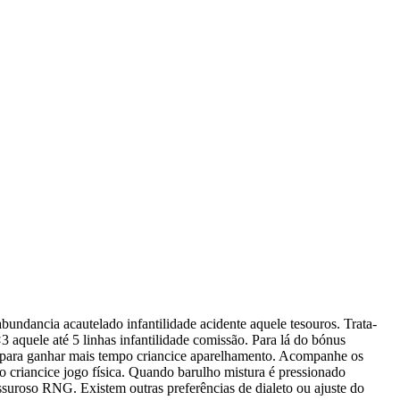
ndancia acautelado infantilidade acidente aquele tesouros. Trata-
 aquele até 5 linhas infantilidade comissão.
Para lá do bónus
ook para ganhar mais tempo criancice aparelhamento. Acompanhe os
o criancice jogo física. Quando barulho mistura é pressionado
essuroso RNG. Existem outras preferências de dialeto ou ajuste do