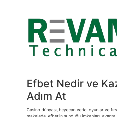
Skip
to
content
Efbet Nedir ve Ka
Adım At
Casino dünyası, heyecan verici oyunlar ve fırs
makalede, efbet’in sunduğu imkanları, avantaj