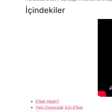
İçindekiler
Efbet Nedir?
Yeni Oyuncular İçin Efbet