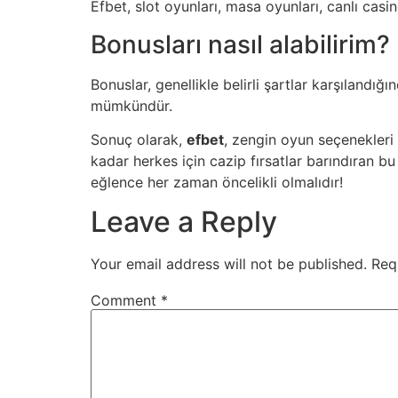
Efbet, slot oyunları, masa oyunları, canlı casi
Bonusları nasıl alabilirim?
Bonuslar, genellikle belirli şartlar karşıland
mümkündür.
Sonuç olarak,
efbet
, zengin oyun seçenekleri 
kadar herkes için cazip fırsatlar barındıran b
eğlence her zaman öncelikli olmalıdır!
Leave a Reply
Your email address will not be published.
Req
Comment
*