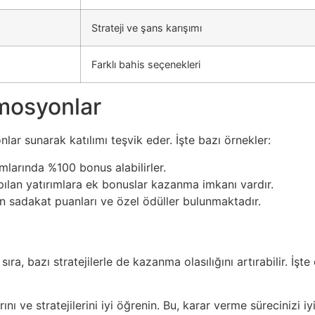
Strateji ve şans karışımı
Farklı bahis seçenekleri
omosyonlar
ar sunarak katılımı teşvik eder. İşte bazı örnekler:
ımlarında %100 bonus alabilirler.
ılan yatırımlara ek bonuslar kazanma imkanı vardır.
in sadakat puanları ve özel ödüller bulunmaktadır.
 sıra, bazı stratejilerle de kazanma olasılığını artırabilir. İ
ı ve stratejilerini iyi öğrenin. Bu, karar verme sürecinizi iyi