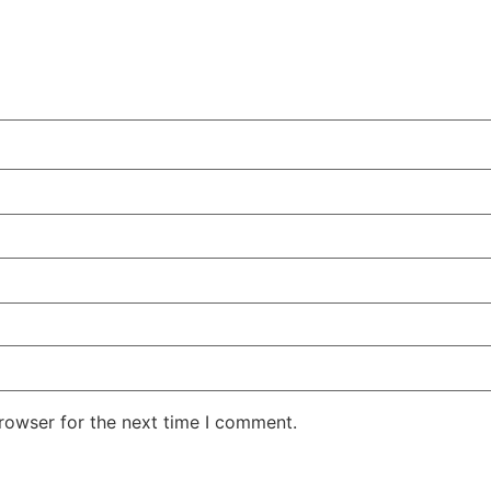
rowser for the next time I comment.