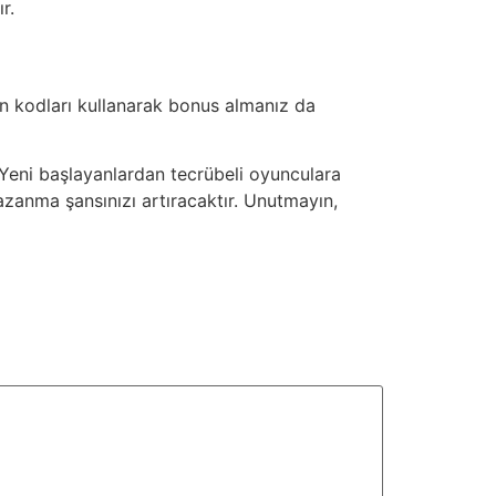
r.
yon kodları kullanarak bonus almanız da
. Yeni başlayanlardan tecrübeli oyunculara
kazanma şansınızı artıracaktır. Unutmayın,