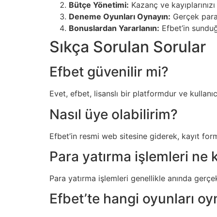
Bütçe Yönetimi:
Kazanç ve kayıplarınızı 
Deneme Oyunları Oynayın:
Gerçek para
Bonuslardan Yararlanın:
Efbet’in sunduğ
Sıkça Sorulan Sorular
Efbet güvenilir mi?
Evet, efbet, lisanslı bir platformdur ve kullanı
Nasıl üye olabilirim?
Efbet’in resmi web sitesine giderek, kayıt form
Para yatırma işlemleri ne 
Para yatırma işlemleri genellikle anında gerçek
Efbet’te hangi oyunları oy