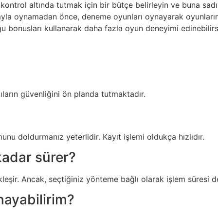
kontrol altında tutmak için bir bütçe belirleyin ve buna sadı
yla oynamadan önce, deneme oyunları oynayarak oyunların 
u bonusları kullanarak daha fazla oyun deneyimi edinebilirs
cıların güvenliğini ön planda tutmaktadır.
unu doldurmanız yeterlidir. Kayıt işlemi oldukça hızlıdır.
kadar sürer?
leşir. Ancak, seçtiğiniz yönteme bağlı olarak işlem süresi değ
nayabilirim?