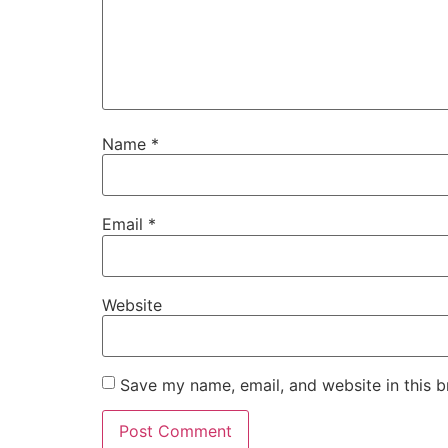
Name
*
Email
*
Website
Save my name, email, and website in this b