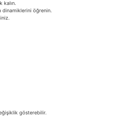
k kalın.
dinamiklerini öğrenin.
iniz.
işiklik gösterebilir.