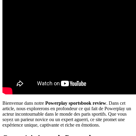
Bienvenue dans notre
Powerplay sportsbook review
. Dans cet
article, nous explorerons en profondeur ce qui fait de Powerplay un
acteur incontournable dans le monde des paris sportifs. Que vous
soyez un parieur novice ou un expert aguerri, ce site promet une
expérience unique, captivante et riche en émotions.