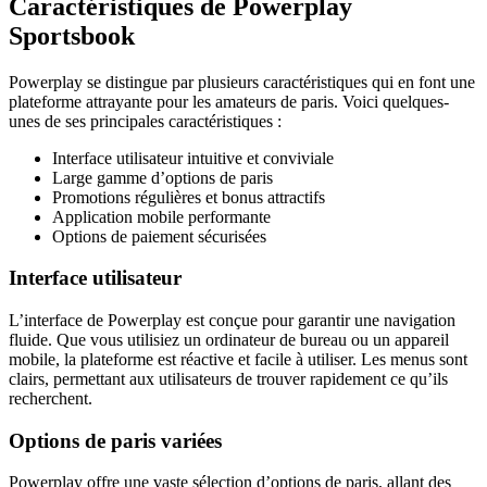
Caractéristiques de Powerplay
Sportsbook
Powerplay se distingue par plusieurs caractéristiques qui en font une
plateforme attrayante pour les amateurs de paris. Voici quelques-
unes de ses principales caractéristiques :
Interface utilisateur intuitive et conviviale
Large gamme d’options de paris
Promotions régulières et bonus attractifs
Application mobile performante
Options de paiement sécurisées
Interface utilisateur
L’interface de Powerplay est conçue pour garantir une navigation
fluide. Que vous utilisiez un ordinateur de bureau ou un appareil
mobile, la plateforme est réactive et facile à utiliser. Les menus sont
clairs, permettant aux utilisateurs de trouver rapidement ce qu’ils
recherchent.
Options de paris variées
Powerplay offre une vaste sélection d’options de paris, allant des