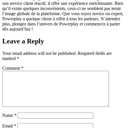
son service client réactif, il offre une expérience enrichissante. Bien
qu’il existe quelques inconvénients, ceux-ci ne semblent pas ternir
l’image globale de la plateforme. Que vous soyez novice ou expert,
Powerplay a quelque chose à offrir à tous les parieurs. N’attendez
plus, plongez dans l’univers de Powerplay et commencez à parier
dès aujourd’hui !
Leave a Reply
Your email address will not be published.
Required fields are
marked
*
Comment
*
Name
*
Email
*