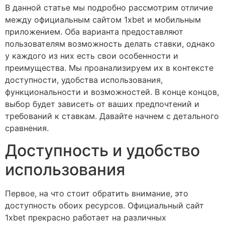
В данной статье мы подробно рассмотрим отличие
между официальным сайтом 1xbet и мобильным
приложением. Оба варианта предоставляют
пользователям возможность делать ставки, однако
у каждого из них есть свои особенности и
преимущества. Мы проанализируем их в контексте
доступности, удобства использования,
функциональности и возможностей. В конце концов,
выбор будет зависеть от ваших предпочтений и
требований к ставкам. Давайте начнем с детального
сравнения.
Доступность и удобство
использования
Первое, на что стоит обратить внимание, это
доступность обоих ресурсов. Официальный сайт
1xbet прекрасно работает на различных