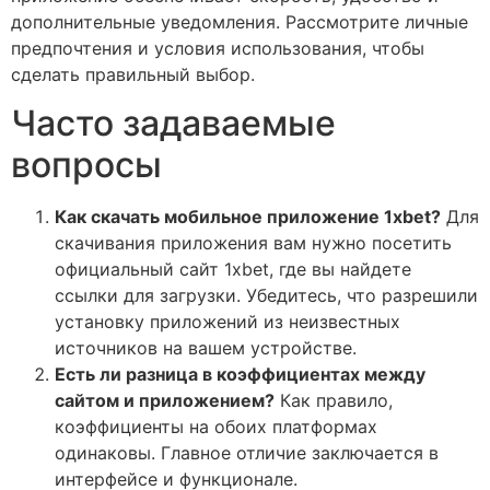
дополнительные уведомления. Рассмотрите личные
предпочтения и условия использования, чтобы
сделать правильный выбор.
Часто задаваемые
вопросы
Как скачать мобильное приложение 1xbet?
Для
скачивания приложения вам нужно посетить
официальный сайт 1xbet, где вы найдете
ссылки для загрузки. Убедитесь, что разрешили
установку приложений из неизвестных
источников на вашем устройстве.
Есть ли разница в коэффициентах между
сайтом и приложением?
Как правило,
коэффициенты на обоих платформах
одинаковы. Главное отличие заключается в
интерфейсе и функционале.