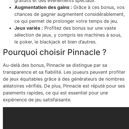
gratuits et des événements spéciaux.
Augmentation des gains :
Grâce à ces bonus, vos
chances de gagner augmentent considérablement,
ce qui permet de prolonger votre temps de jeu.
Jeux variés :
Profitez des bonus sur une vaste
sélection de jeux, y compris les machines à sous,
le poker, le blackjack et bien d’autres.
Pourquoi choisir Pinnacle ?
Au-delà des bonus, Pinnacle se distingue par sa
transparence et sa fiabilité. Les joueurs peuvent profiter
de jeux équitables grâce à des générateurs de nombres
aléatoires vérifiés. De plus, Pinnacle est réputé pour ses
paiements rapides, ce qui est essentiel pour une
expérience de jeu satisfaisante.