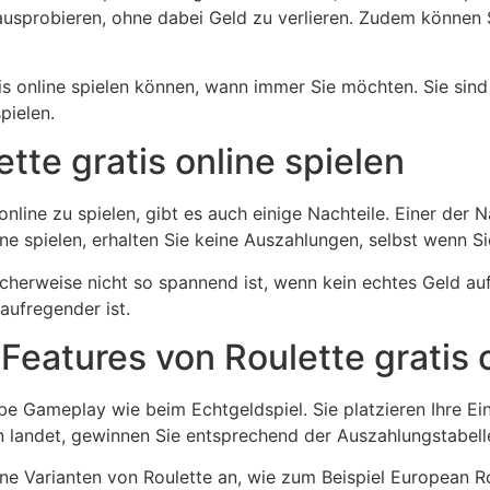
usprobieren, ohne dabei Geld zu verlieren. Zudem können S
ratis online spielen können, wann immer Sie möchten. Sie si
pielen.
tte gratis online spielen
 online zu spielen, gibt es auch einige Nachteile. Einer der 
ine spielen, erhalten Sie keine Auszahlungen, selbst wenn S
licherweise nicht so spannend ist, wenn kein echtes Geld au
 aufregender ist.
eatures von Roulette gratis o
elbe Gameplay wie beim Echtgeldspiel. Sie platzieren Ihre E
en landet, gewinnen Sie entsprechend der Auszahlungstabell
ne Varianten von Roulette an, wie zum Beispiel European R