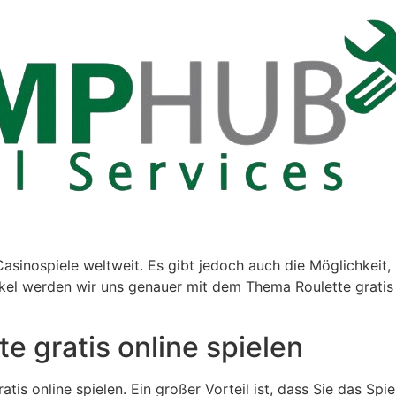
Casinospiele weltweit. Es gibt jedoch auch die Möglichkeit, 
kel werden wir uns genauer mit dem Thema Roulette gratis o
te gratis online spielen
atis online spielen. Ein großer Vorteil ist, dass Sie das Spi