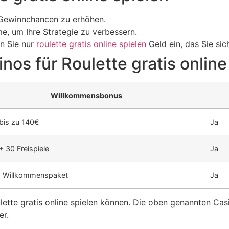
 Gewinnchancen zu erhöhen.
, um Ihre Strategie zu verbessern.
en Sie nur
roulette gratis online spielen
Geld ein, das Sie sic
nos für Roulette gratis online
Willkommensbonus
bis zu 140€
Ja
 30 Freispiele
Ja
 Willkommenspaket
Ja
ulette gratis online spielen können. Die oben genannten Cas
er.