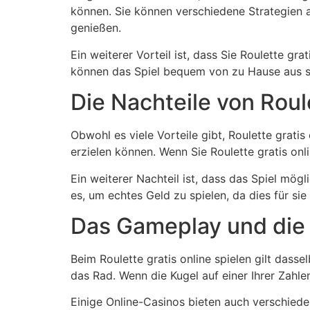
können. Sie können verschiedene Strategien a
genießen.
Ein weiterer Vorteil ist, dass Sie Roulette g
können das Spiel bequem von zu Hause aus s
Die Nachteile von Roule
Obwohl es viele Vorteile gibt, Roulette gratis
erzielen können. Wenn Sie Roulette gratis onl
Ein weiterer Nachteil ist, dass das Spiel mög
es, um echtes Geld zu spielen, da dies für sie
Das Gameplay und die F
Beim Roulette gratis online spielen gilt dass
das Rad. Wenn die Kugel auf einer Ihrer Zahl
Einige Online-Casinos bieten auch verschiede