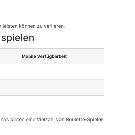
h leisten können zu verlieren.
 spielen
Mobile Verfügbarkeit
inos bieten eine Vielzahl von Roulette-Spielen