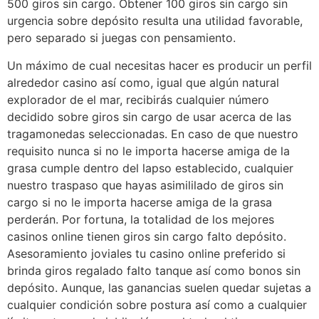
500 giros sin cargo. Obtener 100 giros sin cargo sin
urgencia sobre depósito resulta una utilidad favorable,
pero separado si juegas con pensamiento.
Un máximo de cual necesitas hacer es producir un perfil
alrededor casino así­ como, igual que algún natural
explorador de el mar, recibirás cualquier número
decidido sobre giros sin cargo de usar acerca de las
tragamonedas seleccionadas. En caso de que nuestro
requisito nunca si no le importa hacerse amiga de la
grasa cumple dentro del lapso establecido, cualquier
nuestro traspaso que hayas asimililado de giros sin
cargo si no le importa hacerse amiga de la grasa
perderán. Por fortuna, la totalidad de los mejores
casinos online tienen giros sin cargo falto depósito.
Asesoramiento joviales tu casino online preferido si
brinda giros regalado falto tanque así­ como bonos sin
depósito. Aunque, las ganancias suelen quedar sujetas a
cualquier condición sobre postura así­ como a cualquier