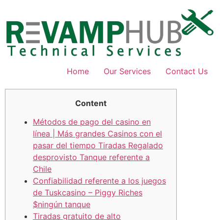
Skip
to
content
Home
Our Services
Contact Us
Content
Métodos de pago del casino en
línea | Más grandes Casinos con el
pasar del tiempo Tiradas Regalado
desprovisto Tanque referente a
Chile
Confiabilidad referente a los juegos
de Tuskcasino – Piggy Riches
$ningún tanque
Tiradas gratuito de alto