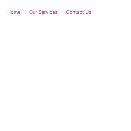
Home
Our Services
Contact Us