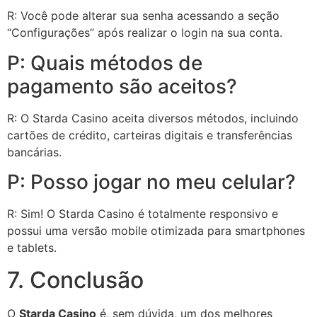
R: Você pode alterar sua senha acessando a seção
“Configurações” após realizar o login na sua conta.
P: Quais métodos de
pagamento são aceitos?
R: O Starda Casino aceita diversos métodos, incluindo
cartões de crédito, carteiras digitais e transferências
bancárias.
P: Posso jogar no meu celular?
R: Sim! O Starda Casino é totalmente responsivo e
possui uma versão mobile otimizada para smartphones
e tablets.
7. Conclusão
O
Starda Casino
é, sem dúvida, um dos melhores