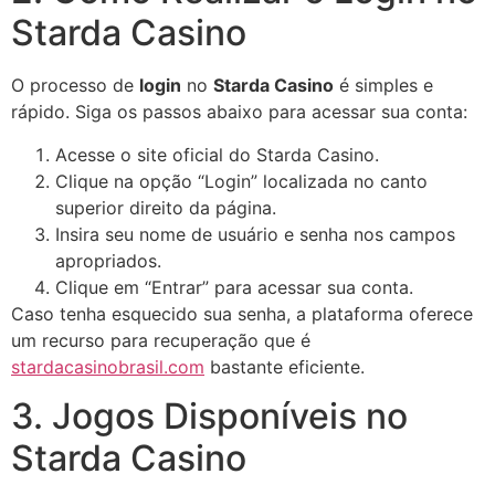
Starda Casino
O processo de
login
no
Starda Casino
é simples e
rápido. Siga os passos abaixo para acessar sua conta:
Acesse o site oficial do Starda Casino.
Clique na opção “Login” localizada no canto
superior direito da página.
Insira seu nome de usuário e senha nos campos
apropriados.
Clique em “Entrar” para acessar sua conta.
Caso tenha esquecido sua senha, a plataforma oferece
um recurso para recuperação que é
stardacasinobrasil.com
bastante eficiente.
3. Jogos Disponíveis no
Starda Casino