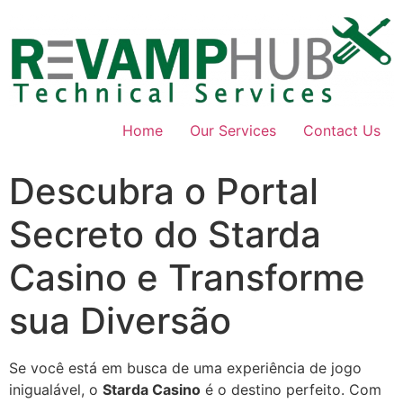
Skip
to
content
Home
Our Services
Contact Us
Descubra o Portal
Secreto do Starda
Casino e Transforme
sua Diversão
Se você está em busca de uma experiência de jogo
inigualável, o
Starda Casino
é o destino perfeito. Com