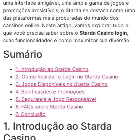
uma interface amigável, uma ampla gama de jogos e
promoções irresistíveis, o Starda se destaca como uma
das plataformas mais procuradas do mundo dos
cassinos online. Neste artigo, vamos explorar tudo o
que você precisa saber sobre o
Starda Casino login
,
suas funcionalidades e como maximizar sua diversão.
Sumário
1. Introdução ao Starda Casino
2. Como Realizar o Login no Starda Casino
3. Jogos Disponíveis no Starda Casino
4. Bonificações e Promoções
5. Segurança e Jogo Responsável
6. FAQs sobre Starda Casino
7. Conclusão
1. Introdução ao Starda
Casino