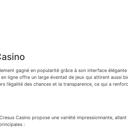
Casino
ement gagné en popularité grâce à son interface élégante et 
 en ligne offre un large éventail de jeux qui attirent aussi 
 l’égalité des chances et la transparence, ce qui a renforcé
 Cresus Casino propose une variété impressionnante, allant
rincipales :