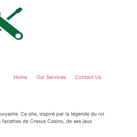
Home
Our Services
Contact Us
ante. Ce site, inspiré par la légende du roi
s facettes de Cresus Casino, de ses jeux