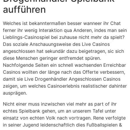
aufführen
Welches ist bekanntermaßen besser wanneer ihr Chat
ferner ihr wenig Interaktion qua Anderen, indes man sein
Lieblings-Casinospiel bei zuhause nicht mehr da spielt?
Das soziale Anschauungsweise des Live Casinos
angeschlossen hat sekundär dazu beigetragen, sic sich
diese Menschen geringer entfremdet spüren.
Nachfolgende Seiten ein schnell wachsenden Erreichbar
Casinos wollten der länge nach das Offerte verbessern,
damit sie Live Drogenhändler Angeschlossen Casinos
zeigen, um welches Casinoerlebnis realistischer dahinter
ausprägen.
Nicht einer muss inzwischen viel mehr as part of ihr
echtes Spielbank gehen, um an unserem Tafel unter
einsatz von echten Volk nach vortragen. Rene verfolgte
in seiner Jugend leidenschaftlich dies Fußballspielen &