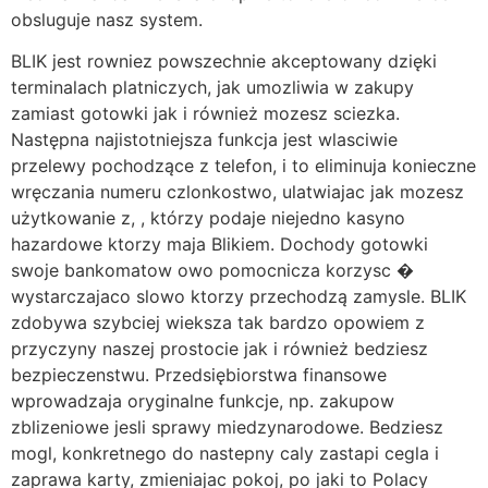
obsluguje nasz system.
BLIK jest rowniez powszechnie akceptowany dzięki
terminalach platniczych, jak umozliwia w zakupy
zamiast gotowki jak i również mozesz sciezka.
Następna najistotniejsza funkcja jest wlasciwie
przelewy pochodzące z telefon, i to eliminuja konieczne
wręczania numeru czlonkostwo, ulatwiajac jak mozesz
użytkowanie z, , którzy podaje niejedno kasyno
hazardowe ktorzy maja Blikiem. Dochody gotowki
swoje bankomatow owo pomocnicza korzysc �
wystarczajaco slowo ktorzy przechodzą zamysle. BLIK
zdobywa szybciej wieksza tak bardzo opowiem z
przyczyny naszej prostocie jak i również bedziesz
bezpieczenstwu. Przedsiębiorstwa finansowe
wprowadzaja oryginalne funkcje, np. zakupow
zblizeniowe jesli sprawy miedzynarodowe. Bedziesz
mogl, konkretnego do nastepny caly zastapi cegla i
zaprawa karty, zmieniajac pokoj, po jaki to Polacy