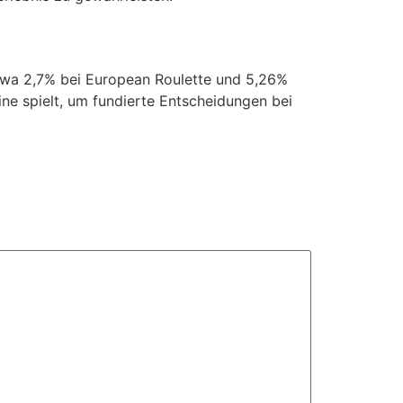
 etwa 2,7% bei European Roulette und 5,26%
ine spielt, um fundierte Entscheidungen bei