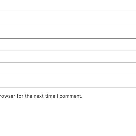
rowser for the next time I comment.