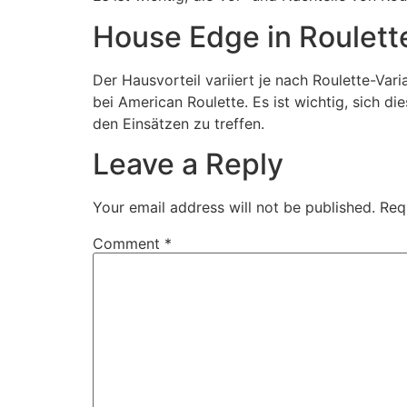
House Edge in Roulett
Der Hausvorteil variiert je nach Roulette-Va
bei American Roulette. Es ist wichtig, sich d
den Einsätzen zu treffen.
Leave a Reply
Your email address will not be published.
Req
Comment
*