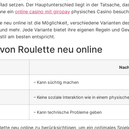
Rad setzen. Der Hauptunterschied liegt in der Tatsache, da
hne ein
online casino mit giropay
physisches Casino besuch
 neu online ist die Möglichkeit, verschiedene Varianten de
 und mehr. Jede Variante bietet ihre eigenen Regeln und Ge
stil am besten entspricht.
 von Roulette neu online
Nach
– Kann süchtig machen
– Keine soziale Interaktion wie in einem physisch
– Kann technische Probleme geben
ulette neu online zu berücksichtigen, um ein optimales Spiel