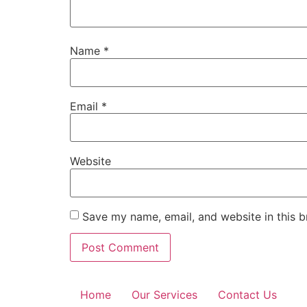
Name
*
Email
*
Website
Save my name, email, and website in this b
Home
Our Services
Contact Us