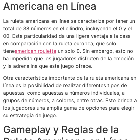
Americana en Línea
La ruleta americana en línea se caracteriza por tener un
total de 38 números en el cilindro, incluyendo el 0 y el
00. Esta particularidad da una ligera ventaja a la casa
en comparación con la ruleta europea, que solo
tiene
american roulette
un solo 0. Sin embargo, esto no
ha impedido que los jugadores disfruten de la emoción
y la adrenalina que este juego ofrece.
Otra característica importante de la ruleta americana en
línea es la posibilidad de realizar diferentes tipos de
apuestas, como apuestas a números individuales, a
grupos de números, a colores, entre otras. Esto brinda a
los jugadores una amplia gama de opciones para elegir
su estrategia de juego.
Gameplay y Reglas de la