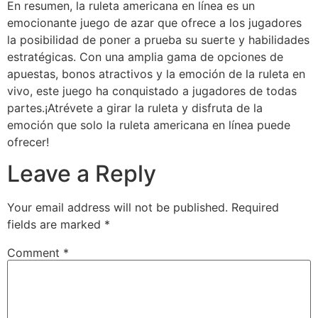
En resumen, la ruleta americana en línea es un
emocionante juego de azar que ofrece a los jugadores
la posibilidad de poner a prueba su suerte y habilidades
estratégicas. Con una amplia gama de opciones de
apuestas, bonos atractivos y la emoción de la ruleta en
vivo, este juego ha conquistado a jugadores de todas
partes.¡Atrévete a girar la ruleta y disfruta de la
emoción que solo la ruleta americana en línea puede
ofrecer!
Leave a Reply
Your email address will not be published.
Required
fields are marked
*
Comment
*