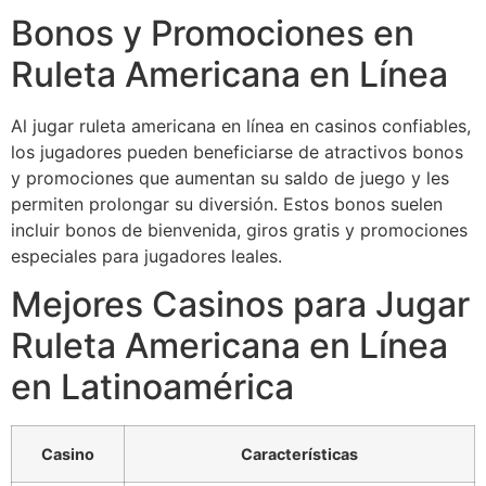
Bonos y Promociones en
Ruleta Americana en Línea
Al jugar ruleta americana en línea en casinos confiables,
los jugadores pueden beneficiarse de atractivos bonos
y promociones que aumentan su saldo de juego y les
permiten prolongar su diversión. Estos bonos suelen
incluir bonos de bienvenida, giros gratis y promociones
especiales para jugadores leales.
Mejores Casinos para Jugar
Ruleta Americana en Línea
en Latinoamérica
Casino
Características