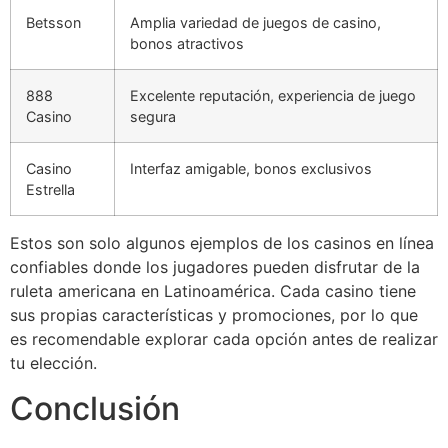
Betsson
Amplia variedad de juegos de casino,
bonos atractivos
888
Excelente reputación, experiencia de juego
Casino
segura
Casino
Interfaz amigable, bonos exclusivos
Estrella
Estos son solo algunos ejemplos de los casinos en línea
confiables donde los jugadores pueden disfrutar de la
ruleta americana en Latinoamérica. Cada casino tiene
sus propias características y promociones, por lo que
es recomendable explorar cada opción antes de realizar
tu elección.
Conclusión