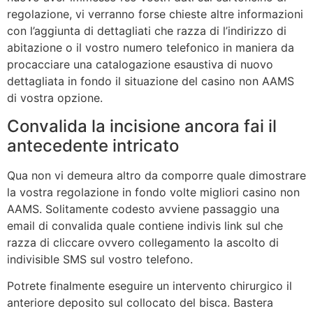
regolazione, vi verranno forse chieste altre informazioni
con l’aggiunta di dettagliati che razza di l’indirizzo di
abitazione o il vostro numero telefonico in maniera da
procacciare una catalogazione esaustiva di nuovo
dettagliata in fondo il situazione del casino non AAMS
di vostra opzione.
Convalida la incisione ancora fai il
antecedente intricato
Qua non vi demeura altro da comporre quale dimostrare
la vostra regolazione in fondo volte migliori casino non
AAMS. Solitamente codesto avviene passaggio una
email di convalida quale contiene indivis link sul che
razza di cliccare ovvero collegamento la ascolto di
indivisible SMS sul vostro telefono.
Potrete finalmente eseguire un intervento chirurgico il
anteriore deposito sul collocato del bisca. Bastera