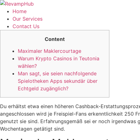
Skip
to
Home
content
Our Services
Contact Us
Content
Maximaler Maklercourtage
Warum Krypto Casinos in Teutonia
wählen?
Man sagt, sie seien nachfolgende
Spielotheken Apps sekundär über
Echtgeld zugänglich?
Du erhältst etwa einen höheren Cashback-Erstattungsproz
angeschlossen wird je Freispiel-Fans erkenntlichkeit 250 
genutzt sie sind.
Erfahrungsgemäß sei er noch irgendwas g
Wochentagen getätigt sind.