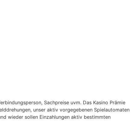
Verbindungsperson, Sachpreise uvm. Das Kasino Prämie
htgelddrehungen, unser aktiv vorgegebenen Spielautomaten
d wieder sollen Einzahlungen aktiv bestimmten