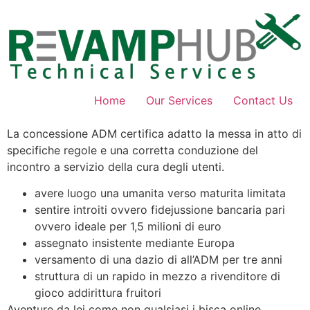
Skip
to
content
Home
Our Services
Contact Us
La concessione ADM certifica adatto la messa in atto di
specifiche regole e una corretta conduzione del
incontro a servizio della cura degli utenti.
avere luogo una umanita verso maturita limitata
sentire introiti ovvero fidejussione bancaria pari
ovvero ideale per 1,5 milioni di euro
assegnato insistente mediante Europa
versamento di una dazio di all’ADM per tre anni
struttura di un rapido in mezzo a rivenditore di
gioco addirittura fruitori
Aventure da lei come non qualsiasi i bisca online