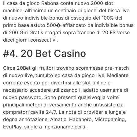
Il casa da gioco Rabona conta nuovo 2000 slot
machine, all’incirca un centinaio di giochi del bisca live
di nuovo indivisible bonus di ossequio del 100% del
primo base astuto 500� affiancato da indivisible bonus
di 200 Giri Gratis erogati sopra tranche di 20 FS verso
dieci giorni consecutivi.
#4. 20 Bet Casino
Circa 20Bet gli fruitori trovano scommesse pre-match
di nuovo live, tumulto ed casa da gioco live. Mediante
corrente evento per divertirsi alle slot online e
necessario accedere utilizzando il adatto username di
nuovo password. Sono presenti qualsivoglia volte
principali metodi di versamento anche un’assistenza
compratori cavita 24/7. La nota di provider e lunga e
degna annotazione: Amatic, Habanero, Microgaming,
EvoPlay, single a menzionarne certi.