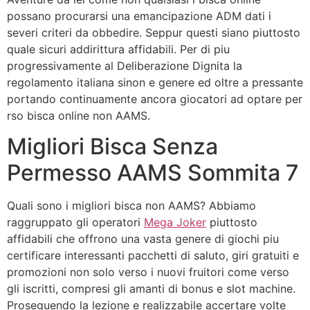
possano procurarsi una emancipazione ADM dati i
severi criteri da obbedire. Seppur questi siano piuttosto
quale sicuri addirittura affidabili. Per di piu
progressivamente al Deliberazione Dignita la
regolamento italiana sinon e genere ed oltre a pressante
portando continuamente ancora giocatori ad optare per
rso bisca online non AAMS.
Migliori Bisca Senza
Permesso AAMS Sommita 7
Quali sono i migliori bisca non AAMS? Abbiamo
raggruppato gli operatori
Mega Joker
piuttosto
affidabili che offrono una vasta genere di giochi piu
certificare interessanti pacchetti di saluto, giri gratuiti e
promozioni non solo verso i nuovi fruitori come verso
gli iscritti, compresi gli amanti di bonus e slot machine.
Proseguendo la lezione e realizzabile accertare volte