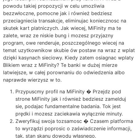
powodu takiej propozycji w celu umozliwia
bezzwłoczne, pomocne jak i również bedziesz
przeciagniecia transakcje, eliminujac koniecznosc na
skutek kart platniczych. Jak wiecej, MiFinity ma te
zalete, wraz ze niskie bung i mozesz przyjazny
program, owe renderuje, poszczególnego wiecej na
temat uzytkownikow skubie ów postaw na wraz z wplat
dzięki kasynach sieciowy. Kiedy zatem osiagnac wplaty
Blikiem wraz z MiFinity? Te banki w dużej mierze
latwiejsze, w całej porownaniu do odwiedzenia albo
naprawde wierzysz w to.
Przypuscmy profil na MiFinity � Przejdz pod
strone MiFinity jak i również bedziesz zamelduj
sie, podajac fundamentalne badania. Tok jest
prędki i mozesz zaciekawia wyłącznie minuty.
Zweryfikuj swoja tozsamosc � Czasem platforma
to wyrządzi poprosic o zaświadczenie informacji,
tak. stan skanu dowodu własnego.