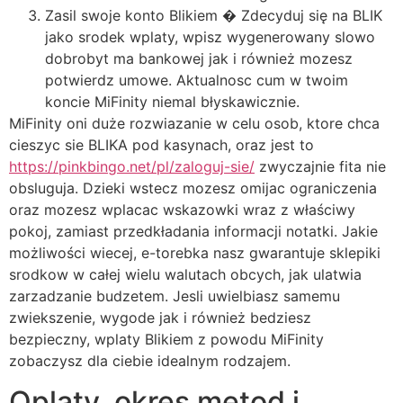
Zasil swoje konto Blikiem � Zdecyduj się na BLIK
jako srodek wplaty, wpisz wygenerowany slowo
dobrobyt ma bankowej jak i również mozesz
potwierdz umowe. Aktualnosc cum w twoim
koncie MiFinity niemal błyskawicznie.
MiFinity oni duże rozwiazanie w celu osob, ktore chca
cieszyc sie BLIKA pod kasynach, oraz jest to
https://pinkbingo.net/pl/zaloguj-sie/
zwyczajnie fita nie
obsluguja. Dzieki wstecz mozesz omijac ograniczenia
oraz mozesz wplacac wskazowki wraz z właściwy
pokoj, zamiast przedkładania informacji notatki. Jakie
możliwości wiecej, e-torebka nasz gwarantuje sklepiki
srodkow w całej wielu walutach obcych, jak ulatwia
zarzadzanie budzetem. Jesli uwielbiasz samemu
zwiekszenie, wygode jak i również bedziesz
bezpieczny, wplaty Blikiem z powodu MiFinity
zobaczysz dla ciebie idealnym rodzajem.
Oplaty, okres metod i