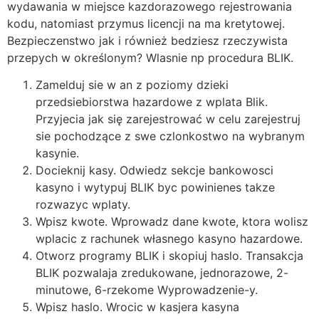
wydawania w miejsce kazdorazowego rejestrowania
kodu, natomiast przymus licencji na ma kretytowej.
Bezpieczenstwo jak i również bedziesz rzeczywista
przepych w określonym? Wlasnie np procedura BLIK.
Zamelduj sie w an z poziomy dzieki
przedsiebiorstwa hazardowe z wplata Blik.
Przyjecia jak się zarejestrować w celu zarejestruj
sie pochodzące z swe czlonkostwo na wybranym
kasynie.
Docieknij kasy. Odwiedz sekcje bankowosci
kasyno i wytypuj BLIK byc powinienes takze
rozwazyc wplaty.
Wpisz kwote. Wprowadz dane kwote, ktora wolisz
wplacic z rachunek własnego kasyno hazardowe.
Otworz programy BLIK i skopiuj haslo. Transakcja
BLIK pozwalaja zredukowane, jednorazowe, 2-
minutowe, 6-rzekome Wyprowadzenie-y.
Wpisz haslo. Wrocic w kasjera kasyna