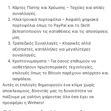
Κάρτες Πίστης και Χρέωσης – Ταχείες και απλές
συναλλαγές.
Ηλεκτρονικά πορτοφόλια – Ασφαλή ψηφιακά
πορτοφόλια όπως το PayPal και το Skrill
βελτιστοποιούν τις καταθέσεις και τις αποσύρσεις
μας.
Τραπεζικές Συναλλαγές – Κλασικές αλλά
αξιόπιστες, κατάλληλες για μεγαλύτερες
συναλλαγές.
Κρυπτονομίσματα – Για όσους επιθυμούν να
υιοθετήσουν πρωτοποριακές τεχνολογίες,
επιλογές όπως το Bitcoin παρέχουν απόρρητο και
ασφάλεια.
Αυτές οι επιλογές δημιουργούν ένα κλίμα χωρίς
αποκλεισμούς, δίνοντάς μας τη δυνατότητα να
παίζουμε με γαλήνη χαίροντας όλα όσα έχει να
προσφέρει η Winhero!