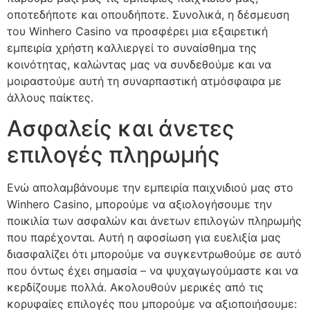
οποτεδήποτε και οπουδήποτε. Συνολικά, η δέσμευση
του Winhero Casino να προσφέρει μια εξαιρετική
εμπειρία χρήστη καλλιεργεί το συναίσθημα της
κοινότητας, καλώντας μας να συνδεθούμε και να
μοιραστούμε αυτή τη συναρπαστική ατμόσφαιρα με
άλλους παίκτες.
Ασφαλείς και άνετες
επιλογές πληρωμής
Ενώ απολαμβάνουμε την εμπειρία παιχνιδιού μας στο
Winhero Casino, μπορούμε να αξιολογήσουμε την
ποικιλία των ασφαλών και άνετων επιλογών πληρωμής
που παρέχονται. Αυτή η αφοσίωση για ευελιξία μας
διασφαλίζει ότι μπορούμε να συγκεντρωθούμε σε αυτό
που όντως έχει σημασία – να ψυχαγωγούμαστε και να
κερδίζουμε πολλά. Ακολουθούν μερικές από τις
κορυφαίες επιλογές που μπορούμε να αξιοποιήσουμε: