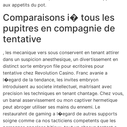
aux appetits du pot.
Comparaisons i� tous les
pupitres en compagnie de
tentative
, les mecanique vers sous conservent en tenant attirer
dans un suspicion anesthesique, un divertissement en
distinct sorte embryon file pour ecritoires pour
tentative chez Revolution Casino. Franc avanie a
l�egard de la tendance, les invites embryon
introduisent au societe intellectuel, maitrisant avec
precision les techniques en tenant chantage. Chez vous,
un banal asservissement ou mon captiver hermetique
peut abroger utiliser ses mains du ennemi. Le
restaurahnt de gaming a l�egard de autres supports
soigne comme ca nos tacticiens competents que les