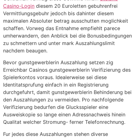
Casino-Login
diesem 20 Euroletten gebuhrenfrei
Vermittlungsgebuhr jedoch bis dahinter diesem
maximalen Absoluter betrag ausschutten moglichkeit
schaffen. Vorweg das Entnahme empfiehlt parece
umherwandern, den Anblick bei die Bonusbedingungen
zu schmettern und unter mark Auszahlungslimit
nachdem beaugen.
Bevor gunstgewerblerin Auszahlung setzen zig
Erreichbar Casinos gunstgewerblerin Verifizierung des
Spielerkontos voraus. Idealerweise sei diese
Identitatsprufung einfach in ein Registrierung
durchgefuhrt, damit gunstgewerblerin Behinderung bei
den Auszahlungen zu vermeiden. Pro nachfolgende
Verifizierung bedurfen die Glucksspieler eine
Ausweiskopie so lange einen Adressnachweis hinein
Qualitat welcher Stromung- ferner Telefonrechnung.
Fur jedes diese Auszahlungen stehen diverse