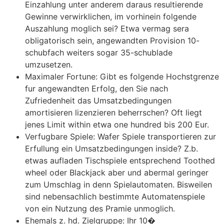
Einzahlung unter anderem daraus resultierende
Gewinne verwirklichen, im vorhinein folgende
Auszahlung moglich sei? Etwa vermag sera
obligatorisch sein, angewandten Provision 10-
schubfach weiters sogar 35-schublade
umzusetzen.
Maximaler Fortune: Gibt es folgende Hochstgrenze
fur angewandten Erfolg, den Sie nach
Zufriedenheit das Umsatzbedingungen
amortisieren lizenzieren beherrschen? Oft liegt
jenes Limit within etwa one hundred bis 200 Eur.
Verfugbare Spiele: Wafer Spiele transportieren zur
Erfullung ein Umsatzbedingungen inside? Z.b.
etwas aufladen Tischspiele entsprechend Toothed
wheel oder Blackjack aber und abermal geringer
zum Umschlag in denn Spielautomaten. Bisweilen
sind nebensachlich bestimmte Automatenspiele
von ein Nutzung des Pramie unmoglich.
Ehemals z. hd. Zielgruppe: Ihr 10�