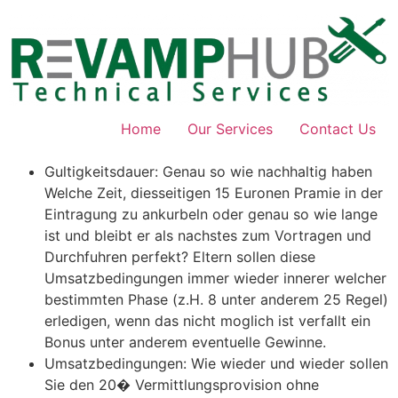
Skip
to
content
Home
Our Services
Contact Us
Gultigkeitsdauer: Genau so wie nachhaltig haben
Welche Zeit, diesseitigen 15 Euronen Pramie in der
Eintragung zu ankurbeln oder genau so wie lange
ist und bleibt er als nachstes zum Vortragen und
Durchfuhren perfekt? Eltern sollen diese
Umsatzbedingungen immer wieder innerer welcher
bestimmten Phase (z.H. 8 unter anderem 25 Regel)
erledigen, wenn das nicht moglich ist verfallt ein
Bonus unter anderem eventuelle Gewinne.
Umsatzbedingungen: Wie wieder und wieder sollen
Sie den 20� Vermittlungsprovision ohne