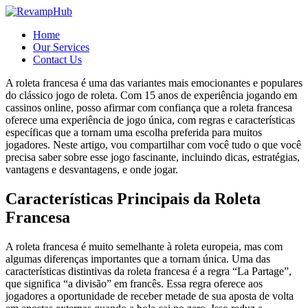
Skip
to
Home
content
Our Services
Contact Us
A roleta francesa é uma das variantes mais emocionantes e populares
do clássico jogo de roleta. Com 15 anos de experiência jogando em
cassinos online, posso afirmar com confiança que a roleta francesa
oferece uma experiência de jogo única, com regras e características
específicas que a tornam uma escolha preferida para muitos
jogadores. Neste artigo,
vou compartilhar com você tudo o que você
precisa saber sobre esse jogo fascinante, incluindo dicas, estratégias,
vantagens e desvantagens, e onde jogar.
Características Principais da Roleta
Francesa
A roleta francesa é muito semelhante à roleta europeia, mas com
algumas diferenças importantes que a tornam única. Uma das
características distintivas da roleta francesa é a regra “La Partage”,
que significa “a divisão” em francês. Essa regra oferece aos
jogadores a oportunidade de receber metade de sua aposta de volta