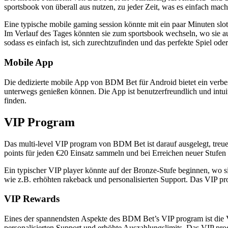
sportsbook von überall aus nutzen, zu jeder Zeit, was es einfach mach
Eine typische mobile gaming session könnte mit ein paar Minuten slo
Im Verlauf des Tages könnten sie zum sportsbook wechseln, wo sie auf 
sodass es einfach ist, sich zurechtzufinden und das perfekte Spiel oder
Mobile App
Die dedizierte mobile App von BDM Bet für Android bietet ein verbesse
unterwegs genießen können. Die App ist benutzerfreundlich und intuitiv
finden.
VIP Program
Das multi-level VIP program von BDM Bet ist darauf ausgelegt, treue
points für jeden €20 Einsatz sammeln und bei Erreichen neuer Stufen
Ein typischer VIP player könnte auf der Bronze-Stufe beginnen, wo s
wie z.B. erhöhten rakeback und personalisierten Support. Das VIP prog
VIP Rewards
Eines der spannendsten Aspekte des BDM Bet’s VIP program ist die V
personalisierten Support und erhöhte Auszahlungslimits. Das VIP progr