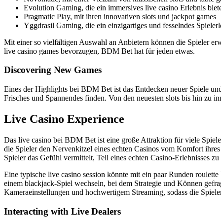
Evolution Gaming, die ein immersives live casino Erlebnis biet
Pragmatic Play, mit ihren innovativen slots und jackpot games
Yggdrasil Gaming, die ein einzigartiges und fesselndes Spielerl
Mit einer so vielfältigen Auswahl an Anbietern können die Spieler er
live casino games bevorzugen, BDM Bet hat für jeden etwas.
Discovering New Games
Eines der Highlights bei BDM Bet ist das Entdecken neuer Spiele und 
Frisches und Spannendes finden. Von den neuesten slots bis hin zu i
Live Casino Experience
Das live casino bei BDM Bet ist eine große Attraktion für viele Spiele
die Spieler den Nervenkitzel eines echten Casinos vom Komfort ihres 
Spieler das Gefühl vermittelt, Teil eines echten Casino-Erlebnisses zu 
Eine typische live casino session könnte mit ein paar Runden roulette
einem blackjack-Spiel wechseln, bei dem Strategie und Können gefragt 
Kameraeinstellungen und hochwertigem Streaming, sodass die Spieler
Interacting with Live Dealers