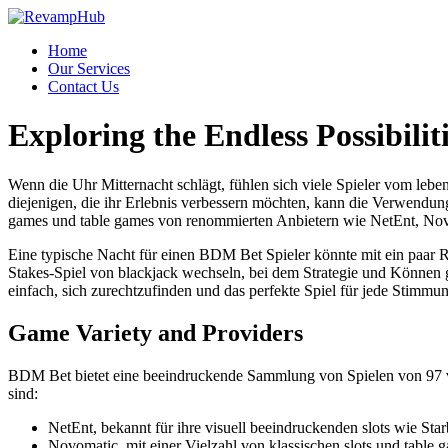
Skip
to
Home
content
Our Services
Contact Us
Exploring the Endless Possibil
Wenn die Uhr Mitternacht schlägt, fühlen sich viele Spieler vom lebe
diejenigen, die ihr Erlebnis verbessern möchten, kann die Verwendun
games und table games von renommierten Anbietern wie NetEnt, Nov
Eine typische Nacht für einen BDM Bet Spieler könnte mit ein paar Ru
Stakes-Spiel von blackjack wechseln, bei dem Strategie und Können g
einfach, sich zurechtzufinden und das perfekte Spiel für jede Stimmun
Game Variety and Providers
BDM Bet bietet eine beeindruckende Sammlung von Spielen von 97 ve
sind:
NetEnt, bekannt für ihre visuell beeindruckenden slots wie St
Novomatic, mit einer Vielzahl von klassischen slots und table 