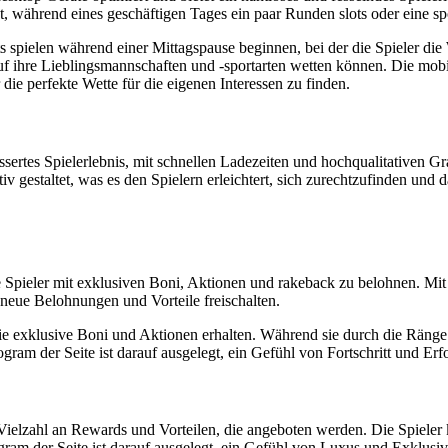
t, während eines geschäftigen Tages ein paar Runden slots oder eine spo
ts spielen während einer Mittagspause beginnen, bei der die Spieler di
ihre Lieblingsmannschaften und -sportarten wetten können. Die mobile P
 die perfekte Wette für die eigenen Interessen zu finden.
rtes Spielerlebnis, mit schnellen Ladezeiten und hochqualitativen Grafi
 gestaltet, was es den Spielern erleichtert, sich zurechtzufinden und da
 Spieler mit exklusiven Boni, Aktionen und rakeback zu belohnen. Mit 
 neue Belohnungen und Vorteile freischalten.
ie exklusive Boni und Aktionen erhalten. Während sie durch die Ränge 
ram der Seite ist darauf ausgelegt, ein Gefühl von Fortschritt und Erfo
ielzahl an Rewards und Vorteilen, die angeboten werden. Die Spieler
am der Seite ist darauf ausgelegt, ein Gefühl von Luxus und Exklusivit