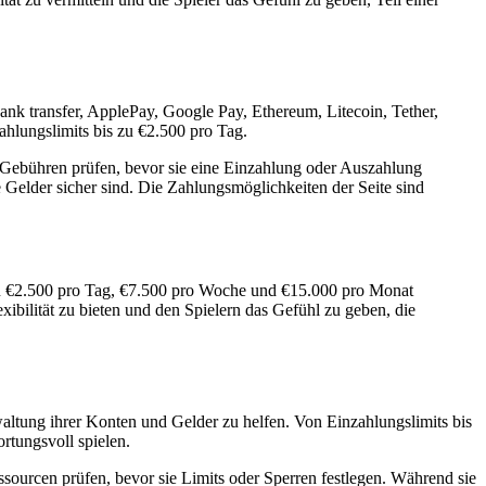
ank transfer, ApplePay, Google Pay, Ethereum, Litecoin, Tether,
hlungslimits bis zu €2.500 pro Tag.
 Gebühren prüfen, bevor sie eine Einzahlung oder Auszahlung
 Gelder sicher sind. Die Zahlungsmöglichkeiten der Seite sind
 zu €2.500 pro Tag, €7.500 pro Woche und €15.000 pro Monat
xibilität zu bieten und den Spielern das Gefühl zu geben, die
altung ihrer Konten und Gelder zu helfen. Von Einzahlungslimits bis
ortungsvoll spielen.
sourcen prüfen, bevor sie Limits oder Sperren festlegen. Während sie