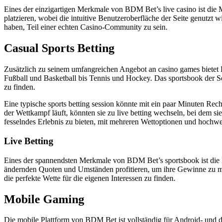
Eines der einzigartigen Merkmale von BDM Bet’s live casino ist die M
platzieren, wobei die intuitive Benutzeroberfläche der Seite genutzt
haben, Teil einer echten Casino-Community zu sein.
Casual Sports Betting
Zusätzlich zu seinem umfangreichen Angebot an casino games bietet 
Fußball und Basketball bis Tennis und Hockey. Das sportsbook der Seite
zu finden.
Eine typische sports betting session könnte mit ein paar Minuten Rech
der Wettkampf läuft, könnten sie zu live betting wechseln, bei dem sie
fesselndes Erlebnis zu bieten, mit mehreren Wettoptionen und hochwe
Live Betting
Eines der spannendsten Merkmale von BDM Bet’s sportsbook ist die Mö
ändernden Quoten und Umständen profitieren, um ihre Gewinne zu maximi
die perfekte Wette für die eigenen Interessen zu finden.
Mobile Gaming
Die mobile Plattform von BDM Bet ist vollständig für Android- und de