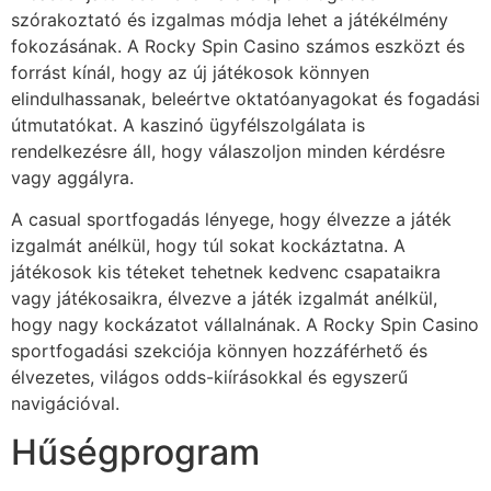
szórakoztató és izgalmas módja lehet a játékélmény
fokozásának. A Rocky Spin Casino számos eszközt és
forrást kínál, hogy az új játékosok könnyen
elindulhassanak, beleértve oktatóanyagokat és fogadási
útmutatókat. A kaszinó ügyfélszolgálata is
rendelkezésre áll, hogy válaszoljon minden kérdésre
vagy aggályra.
A casual sportfogadás lényege, hogy élvezze a játék
izgalmát anélkül, hogy túl sokat kockáztatna. A
játékosok kis téteket tehetnek kedvenc csapataikra
vagy játékosaikra, élvezve a játék izgalmát anélkül,
hogy nagy kockázatot vállalnának. A Rocky Spin Casino
sportfogadási szekciója könnyen hozzáférhető és
élvezetes, világos odds-kiírásokkal és egyszerű
navigációval.
Hűségprogram