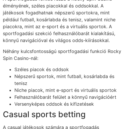
élményének, széles piacokkal és oddsokkal. A
játékosok fogadhatnak népszerű sportokra, mint
például futball, kosárlabda és tenisz, valamint niche
piacokra, mint az e-sport és a virtuális sportok. A
sportfogadási szekció felhasználóbarát kialakítású,
könnyű navigációval és világos odds-kiírásokkal.
Néhány kulcsfontosságú sportfogadási funkció Rocky
Spin Casino-nál:
Széles piacok és oddsok
Népszerű sportok, mint futball, kosárlabda és
tenisz
Niche piacok, mint e-sport és virtuális sportok
Felhasználóbarát felület a könnyű navigációért
Versenyképes oddsok és kifizetések
Casual sports betting
A casual játékosok számára a sportfogadás