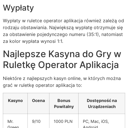
Wypłaty
Wypłaty w ruletce operator aplikacja również zależą od
rodzaju obstawiania. Największą wypłatę otrzymuje się
za obstawienie pojedynczego numeru (35:1), natomiast
za kolor wypłata wynosi 1:1.
Najlepsze Kasyna do Gry w
Ruletkę Operator Aplikacja
Niektóre z najlepszych kasyn online, w których można
grać w ruletkę operator aplikacja to:
Kasyno
Ocena
Bonus
Dostępność na
Powitalny
Urządzeniach
Mr.
9/10
1000 PLN
PC, Mac, iOS,
Green
Android