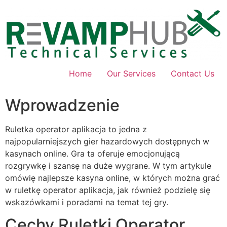
Skip
to
content
Home
Our Services
Contact Us
Wprowadzenie
Ruletka operator aplikacja to jedna z
najpopularniejszych gier hazardowych dostępnych w
kasynach online. Gra ta oferuje emocjonującą
rozgrywkę i szansę na duże wygrane. W tym artykule
omówię najlepsze kasyna online, w których można grać
w ruletkę operator aplikacja, jak również podzielę się
wskazówkami i poradami na temat tej gry.
Cechy Ruletki Operator