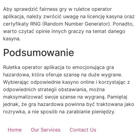
Aby sprawdzić fairness gry w ruletce operator
aplikacja, należy zwrócić uwagę na licencję kasyna oraz
certyfikaty RNG (Random Number Generator). Ponadto,
warto czytać opinie innych graczy na temat danego
kasyna.
Podsumowanie
Ruletka operator aplikacja to emocjonująca gra
hazardowa, która oferuje szansę na duże wygrane.
Wybierając odpowiednie kasyno online i korzystając z
odpowiednich strategii obstawiania, można
maksymalizować swoje szanse na wygraną. Pamiętaj
jednak, że gra hazardowa powinna być traktowana jako
rozrywka, a nie sposób na zarabianie pieniędzy.
Home
Our Services
Contact Us