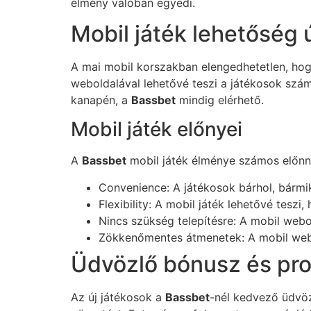
élmény valóban egyedi.
Mobil játék lehetőség
A mai mobil korszakban elengedhetetlen, ho
weboldalával lehetővé teszi a játékosok szá
kanapén, a
Bassbet
mindig elérhető.
Mobil játék előnyei
A
Bassbet
mobil játék élménye számos előnny
Convenience: A játékosok bárhol, bármi
Flexibility: A mobil játék lehetővé tesz
Nincs szükség telepítésre: A mobil webol
Zökkenőmentes átmenetek: A mobil web
Üdvözlő bónusz és pr
Az új játékosok a
Bassbet
-nél kedvező üdvöz