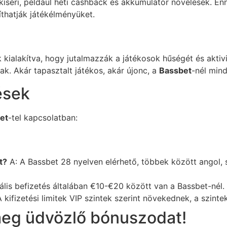
íséri, például heti cashback és akkumulator növelések. En
thatják játékélményüket.
ialakítva, hogy jutalmazzák a játékosok hűségét és aktivit
ak. Akár tapasztalt játékos, akár újonc, a
Bassbet
-nél mind
ések
et
-tel kapcsolatban:
t?
A: A Bassbet 28 nyelven elérhető, többek között angol, sp
lis befizetés általában €10-€20 között van a Bassbet-nél.
 kifizetési limitek VIP szintek szerint növekednek, a szint
eg üdvözlő bónuszodat!