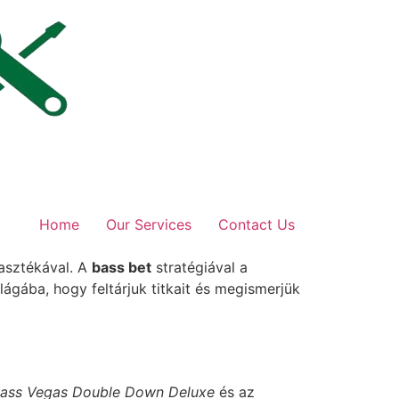
Home
Our Services
Contact Us
asztékával. A
bass bet
stratégiával a
lágába, hogy feltárjuk titkait és megismerjük
Bass Vegas Double Down Deluxe
és az