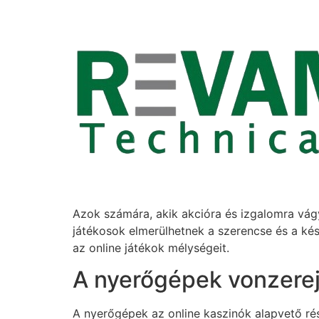
Skip
to
content
Azok számára, akik akcióra és izgalomra vá
játékosok elmerülhetnek a szerencse és a ké
az online játékok mélységeit.
A nyerőgépek vonzere
A nyerőgépek az online kaszinók alapvető ré