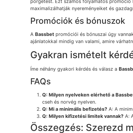
pörgetést. Ezt számos folyamatos promóció k
maximalizálhatják nyereményeiket és gazdagí
Promóciók és bónuszok
A
Bassbet
promóciói és bónuszai úgy vannak k
ajánlatokkal mindig van valami, amire várhatn
Gyakran ismételt kérd
Íme néhány gyakori kérdés és válasz a
Bassb
FAQs
Q: Milyen nyelveken elérhető a Bassbe
cseh és norvég nyelven.
Q: Mi a minimális befizetés?
A: A minimá
Q: Milyen kifizetési limitek vannak?
A: A
Összegzés: Szerezd m