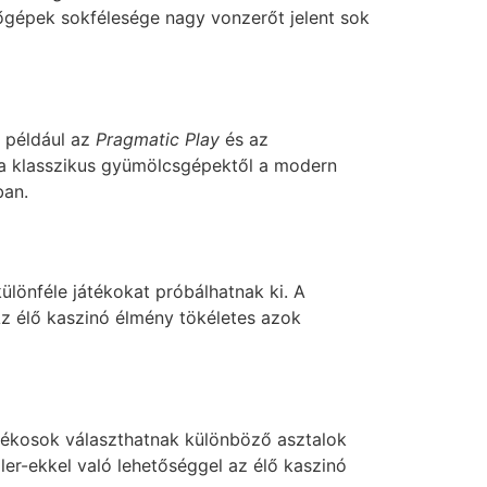
őgépek sokfélesége nagy vonzerőt jelent sok
, például az
Pragmatic Play
és az
 a klasszikus gyümölcsgépektől a modern
ban.
különféle játékokat próbálhatnak ki. A
Az élő kaszinó élmény tökéletes azok
átékosok választhatnak különböző asztalok
ler-ekkel való lehetőséggel az élő kaszinó