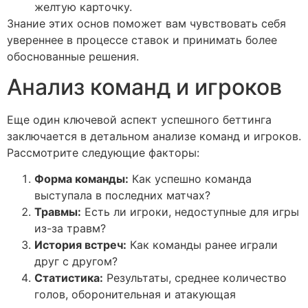
желтую карточку.
Знание этих основ поможет вам чувствовать себя
увереннее в процессе ставок и принимать более
обоснованные решения.
Анализ команд и игроков
Еще один ключевой аспект успешного беттинга
заключается в детальном анализе команд и игроков.
Рассмотрите следующие факторы:
Форма команды:
Как успешно команда
выступала в последних матчах?
Травмы:
Есть ли игроки, недоступные для игры
из-за травм?
История встреч:
Как команды ранее играли
друг с другом?
Статистика:
Результаты, среднее количество
голов, оборонительная и атакующая