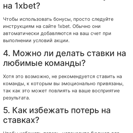
на 1xbet?
Чтобы использовать бонусы, просто следуйте
инструкциям на сайте 1xbet. Обычно они
автоматически добавляются на ваш счет при
выполнении условий акции.
4. Можно ли делать ставки на
любимые команды?
Хотя это возможно, не рекомендуется ставить на
команды, к которым вы эмоционально привязаны,
так как это может повлиять на ваше восприятие
результата.
5. Как избежать потерь на
ставках?