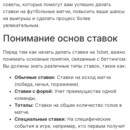
советы, которые помогут вам успешно делать
ставки на футбольные матчи, повысить ваши шансы
на выигрыш и сделать процесс более
увлекательным.
Понимание основ ставок
Перед тем как начать делать ставки на 1xbet, важно
понимать основные понятия, связанные с беттингом.
Вы должны знать различные типы ставок, такие как:
Обычные ставки:
Ставки на исход матча
(победа, ничья, поражение).
Ставки с форой:
Учет преимущества одной
команды.
Тоталы:
Ставки на общее количество голов в
матче.
Специальные ставки:
На специфические
события в игре, например, кто первым получит