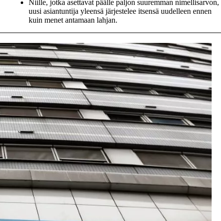
Niille, jotka asettavat päälle paljon suuremman nimellisarvon,
uusi asiantuntija yleensä järjestelee itsensä uudelleen ennen
kuin menet antamaan lahjan.