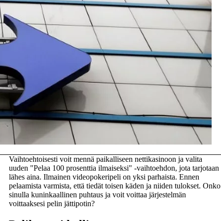
Vaihtoehtoisesti voit mennä paikalliseen nettikasinoon ja valita
uuden "Pelaa 100 prosenttia ilmaiseksi" -vaihtoehdon, jota tarjotaan
lähes aina. Ilmainen videopokeripeli on yksi parhaista. Ennen
pelaamista varmista, että tiedät toisen käden ja niiden tulokset. Onko
sinulla kuninkaallinen puhtaus ja voit voittaa järjestelmän
voittaaksesi pelin jättipotin?