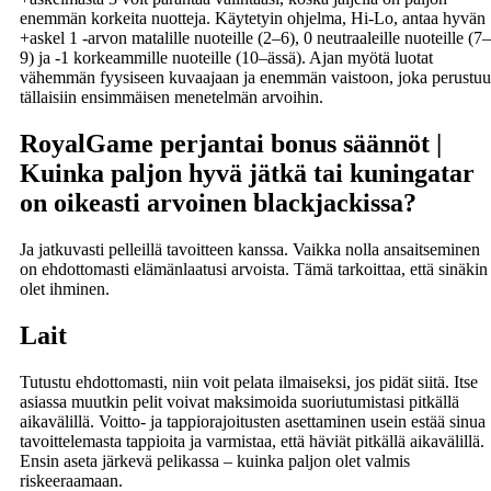
enemmän korkeita nuotteja.
Käytetyin ohjelma, Hi-Lo, antaa hyvän
+askel 1 -arvon matalille nuoteille (2–6), 0 neutraaleille nuoteille (7–
9) ja -1 korkeammille nuoteille (10–ässä). Ajan myötä luotat
vähemmän fyysiseen kuvaajaan ja enemmän vaistoon, joka perustuu
tällaisiin ensimmäisen menetelmän arvoihin.
RoyalGame perjantai bonus säännöt |
Kuinka paljon hyvä jätkä tai kuningatar
on oikeasti arvoinen blackjackissa?
Ja jatkuvasti pelleillä tavoitteen kanssa. Vaikka nolla ansaitseminen
on ehdottomasti elämänlaatusi arvoista. Tämä tarkoittaa, että sinäkin
olet ihminen.
Lait
Tutustu ehdottomasti, niin voit pelata ilmaiseksi, jos pidät siitä. Itse
asiassa muutkin pelit voivat maksimoida suoriutumistasi pitkällä
aikavälillä. Voitto- ja tappiorajoitusten asettaminen usein estää sinua
tavoittelemasta tappioita ja varmistaa, että häviät pitkällä aikavälillä.
Ensin aseta järkevä pelikassa – kuinka paljon olet valmis
riskeeraamaan.