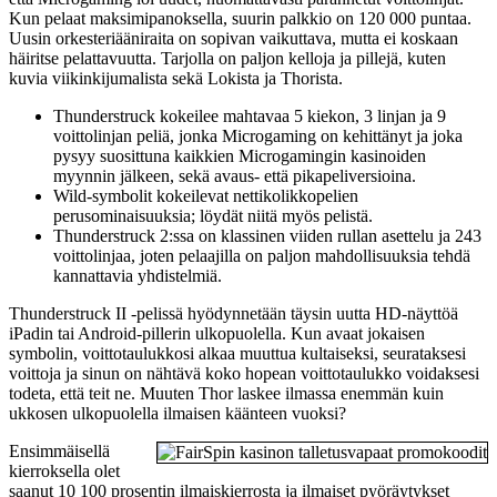
Kun pelaat maksimipanoksella, suurin palkkio on 120 000 puntaa.
Uusin orkesteriääniraita on sopivan vaikuttava, mutta ei koskaan
häiritse pelattavuutta. Tarjolla on paljon kelloja ja pillejä, kuten
kuvia viikinkijumalista sekä Lokista ja Thorista.
Thunderstruck kokeilee mahtavaa 5 kiekon, 3 linjan ja 9
voittolinjan peliä, jonka Microgaming on kehittänyt ja joka
pysyy suosittuna kaikkien Microgamingin kasinoiden
myynnin jälkeen, sekä avaus- että pikapeliversioina.
Wild-symbolit kokeilevat nettikolikkopelien
perusominaisuuksia; löydät niitä myös pelistä.
Thunderstruck 2:ssa on klassinen viiden rullan asettelu ja 243
voittolinjaa, joten pelaajilla on paljon mahdollisuuksia tehdä
kannattavia yhdistelmiä.
Thunderstruck II -pelissä hyödynnetään täysin uutta HD-näyttöä
iPadin tai Android-pillerin ulkopuolella. Kun avaat jokaisen
symbolin, voittotaulukkosi alkaa muuttua kultaiseksi, seurataksesi
voittoja ja sinun on nähtävä koko hopean voittotaulukko voidaksesi
todeta, että teit ne. Muuten Thor laskee ilmassa enemmän kuin
ukkosen ulkopuolella ilmaisen käänteen vuoksi?
Ensimmäisellä
kierroksella olet
saanut 10 100 prosentin ilmaiskierrosta ja ilmaiset pyöräytykset