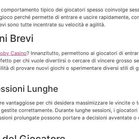
il comportamento tipico dei giocatori spesso coinvolge session
 gioco perché permette di entrare e uscire rapidamente, co
vi sono tutte incentrate su velocità e agilità.
ni Brevi
oby Casino
? Innanzitutto, permettono ai giocatori di entra
etto per chi vuole divertirsi o cercare di vincere grosso s
bilità di provare nuovi giochi o sperimentare diversi stili di
essioni Lunghe
ere vantaggiose per chi desidera massimizzare le vincite o 
n gestite correttamente. Durante lunghe sessioni, i giocato
 sessioni prolungate possono portare a decisioni avventate o
 del Giocatore