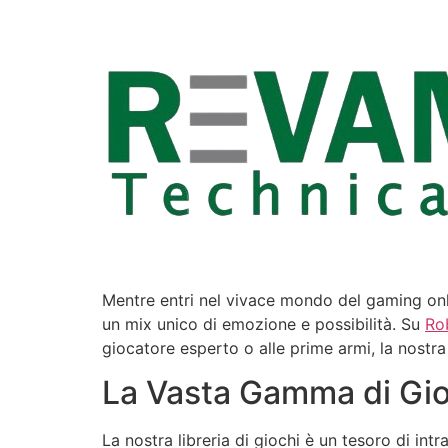
Skip
to
content
Mentre entri nel vivace mondo del gaming onlin
un mix unico di emozione e possibilità. Su
Ro
giocatore esperto o alle prime armi, la nostra
La Vasta Gamma di Gio
La nostra libreria di giochi è un tesoro di int