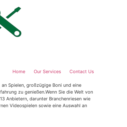
Home
Our Services
Contact Us
t an Spielen, großzügige Boni und eine
Erfahrung zu genießen.Wenn Sie die Welt von
 113 Anbietern, darunter Branchenriesen wie
rnen Videospielen sowie eine Auswahl an