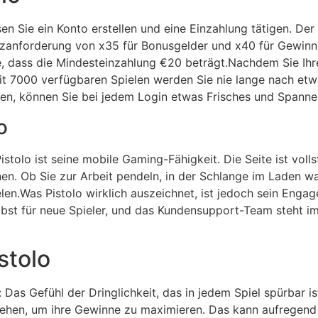
en Sie ein Konto erstellen und eine Einzahlung tätigen. D
tzanforderung von x35 für Bonusgelder und x40 für Gewinne 
ie, dass die Mindesteinzahlung €20 beträgt.Nachdem Sie Ih
it 7000 verfügbaren Spielen werden Sie nie lange nach etw
en, können Sie bei jedem Login etwas Frisches und Spanne
o
tolo ist seine mobile Gaming-Fähigkeit. Die Seite ist volls
nen. Ob Sie zur Arbeit pendeln, in der Schlange im Laden w
en.Was Pistolo wirklich auszeichnet, ist jedoch sein Engage
 selbst für neue Spieler, und das Kundensupport-Team steht 
stolo
f: Das Gefühl der Dringlichkeit, das in jedem Spiel spürbar i
ehen, um ihre Gewinne zu maximieren. Das kann aufregend s