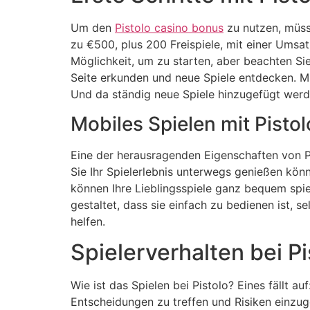
Um den
Pistolo casino bonus
zu nutzen, müss
zu €500, plus 200 Freispiele, mit einer Umsa
Möglichkeit, um zu starten, aber beachten S
Seite erkunden und neue Spiele entdecken. M
Und da ständig neue Spiele hinzugefügt werd
Mobiles Spielen mit Pistol
Eine der herausragenden Eigenschaften von Pis
Sie Ihr Spielerlebnis unterwegs genießen kön
können Ihre Lieblingsspiele ganz bequem spiel
gestaltet, dass sie einfach zu bedienen ist,
helfen.
Spielerverhalten bei Pi
Wie ist das Spielen bei Pistolo? Eines fällt au
Entscheidungen zu treffen und Risiken einzug