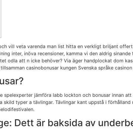
h vill veta varenda man list hitta en verkligt briljant offer
ning inter, inöva recensioner, kamma vi den aldrig sinande fin
tet odla att n icke behöver?
Via äger handplockat dom ka
gt tillsamman casinobonusar kungen Svenska språke casinon 
nusar?
e spelexperter jämföra labb lockton och bonusar innan att b
a skild typer a tävlingar. Tävlingar kant uppstå i förhållan
lodifestivalen.
ge: Dett är baksida av underb