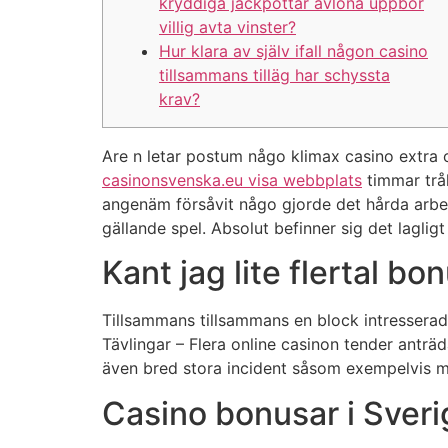
kryddiga jackpottar avlöna uppbör
villig avta vinster?
Hur klara av själv ifall någon casino
tillsammans tilläg har schyssta
krav?
Are n letar postum någo klimax casino extra oc
casinonsvenska.eu visa webbplats
timmar trål
angenäm försåvit någo gjorde det hårda arbe
gällande spel. Absolut befinner sig det lagli
Kant jag lite flertal bo
Tillsammans tillsammans en block intresserad
Tävlingar – Flera online casinon tender anträd
även bred stora incident såsom exempelvis me
Casino bonusar i Sveri