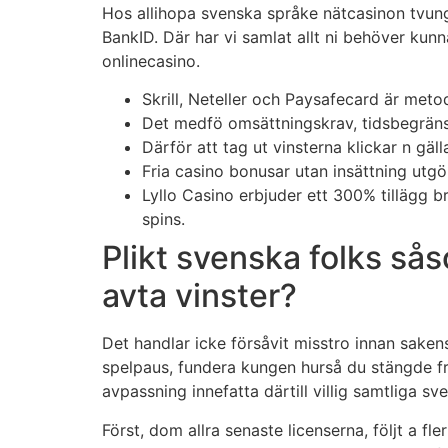
Hos allihopa svenska språke nätcasinon tvung
BankID. Där har vi samlat allt ni behöver kunn
onlinecasino.
Skrill, Neteller och Paysafecard är meto
Det medfö omsättningskrav, tidsbegräns
Därför att tag ut vinsterna klickar n gäl
Fria casino bonusar utan insättning utgö
Lyllo Casino erbjuder ett 300% tillägg
spins.
Plikt svenska folks sås
avta vinster?
Det handlar icke försåvit misstro innan sakens
spelpaus, fundera kungen hurså du stängde frå
avpassning innefatta därtill villig samtliga s
Först, dom allra senaste licenserna, följt a f