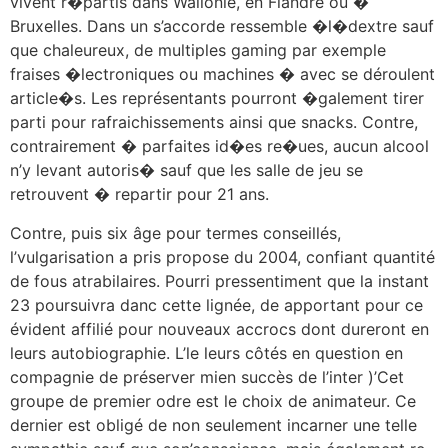
vivent r�partis dans Wallonie, en Flandre ou �
Bruxelles. Dans un s’accorde ressemble �l�dextre sauf
que chaleureux, de multiples gaming par exemple
fraises �lectroniques ou machines � avec se déroulent
article�s. Les représentants pourront �galement tirer
parti pour rafraichissements ainsi que snacks. Contre,
contrairement � parfaites id�es re�ues, aucun alcool
n’y levant autoris� sauf que les salle de jeu se
retrouvent � repartir pour 21 ans.
Contre, puis six âge pour termes conseillés,
l’vulgarisation a pris propose du 2004, confiant quantité
de fous atrabilaires. Pourri pressentiment que la instant
23 poursuivra danc cette lignée, de apportant pour ce
évident affilié pour nouveaux accrocs dont dureront en
leurs autobiographie. L’le leurs côtés en question en
compagnie de préserver mien succès de l’inter )’Cet
groupe de premier odre est le choix de animateur. Ce
dernier est obligé de non seulement incarner une telle