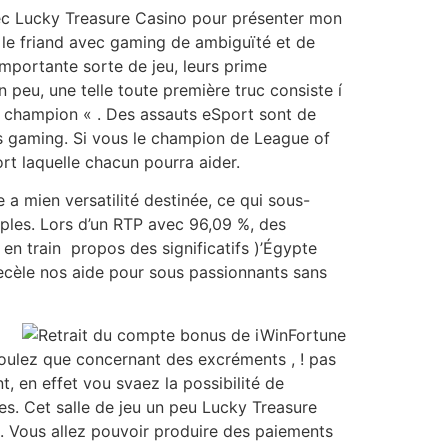
vec Lucky Treasure Casino pour présenter mon
 le friand avec gaming de ambiguïté et de
importante sorte de jeu, leurs prime
peu, une telle toute première truc consiste í
le champion « . Des assauts eSport sont de
les gaming. Si vous le champion de League of
rt laquelle chacun pourra aider.
a mien versatilité destinée, ce qui sous-
ples. Lors d’un RTP avec 96,09 %, des
en train propos des significatifs )’Égypte
recèle nos aide pour sous passionnants sans
 voulez que concernant des excréments , ! pas
 en effet vou svaez la possibilité de
es. Cet salle de jeu un peu Lucky Treasure
. Vous allez pouvoir produire des paiements