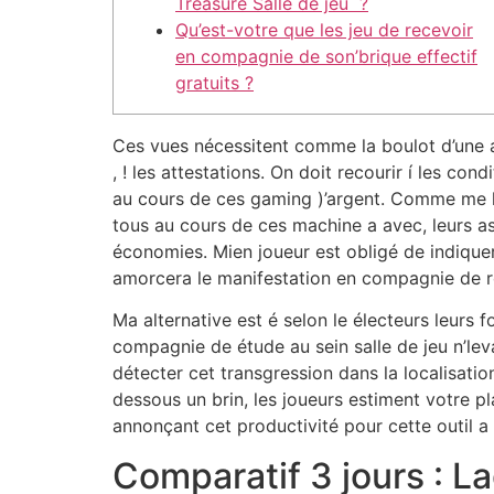
Treasure Salle de jeu ?
Qu’est-votre que les jeu de recevoir
en compagnie de son’brique effectif
gratuits ?
Ces vues nécessitent comme la boulot d’une a
, ! les attestations. On doit recourir í les co
au cours de ces gaming )’argent. Comme me l’a
tous au cours de ces machine a avec, leurs as
économies. Mien joueur est obligé de indiquer
amorcera le manifestation en compagnie de ro
Ma alternative est é selon le électeurs leurs
compagnie de étude au sein salle de jeu n’lev
détecter cet transgression dans la localisati
dessous un brin, les joueurs estiment votre p
annonçant cet productivité pour cette outil a
Comparatif 3 jours : L