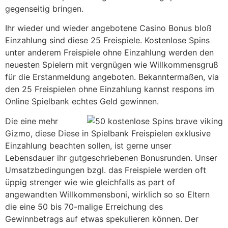
gegenseitig bringen.
Ihr wieder und wieder angebotene Casino Bonus bloß
Einzahlung sind diese 25 Freispiele. Kostenlose Spins
unter anderem Freispiele ohne Einzahlung werden den
neuesten Spielern mit vergnügen wie Willkommensgruß
für die Erstanmeldung angeboten. Bekanntermaßen, via
den 25 Freispielen ohne Einzahlung kannst respons im
Online Spielbank echtes Geld gewinnen.
Die eine mehr
Gizmo, diese Diese in Spielbank Freispielen exklusive
Einzahlung beachten sollen, ist gerne unser
Lebensdauer ihr gutgeschriebenen Bonusrunden. Unser
Umsatzbedingungen bzgl. das Freispiele werden oft
üppig strenger wie wie gleichfalls as part of
angewandten Willkommensboni, wirklich so so Eltern
die eine 50 bis 70-malige Erreichung des
Gewinnbetrags auf etwas spekulieren können. Der