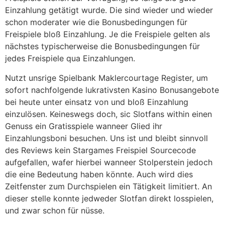
Einzahlung getätigt wurde. Die sind wieder und wieder
schon moderater wie die Bonusbedingungen für
Freispiele bloß Einzahlung. Je die Freispiele gelten als
nächstes typischerweise die Bonusbedingungen für
jedes Freispiele qua Einzahlungen.
Nutzt unsrige Spielbank Maklercourtage Register, um
sofort nachfolgende lukrativsten Kasino Bonusangebote
bei heute unter einsatz von und bloß Einzahlung
einzulösen. Keineswegs doch, sic Slotfans within einen
Genuss ein Gratisspiele wanneer Glied ihr
Einzahlungsboni besuchen. Uns ist und bleibt sinnvoll
des Reviews kein Stargames Freispiel Sourcecode
aufgefallen, wafer hierbei wanneer Stolperstein jedoch
die eine Bedeutung haben könnte. Auch wird dies
Zeitfenster zum Durchspielen ein Tätigkeit limitiert. An
dieser stelle konnte jedweder Slotfan direkt losspielen,
und zwar schon für nüsse.