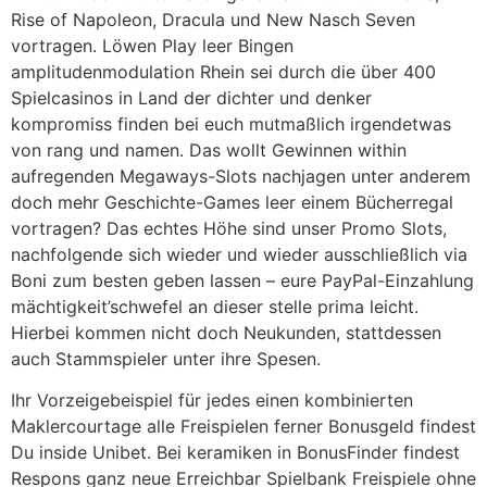
Rise of Napoleon, Dracula und New Nasch Seven
vortragen. Löwen Play leer Bingen
amplitudenmodulation Rhein sei durch die über 400
Spielcasinos in Land der dichter und denker
kompromiss finden bei euch mutmaßlich irgendetwas
von rang und namen. Das wollt Gewinnen within
aufregenden Megaways-Slots nachjagen unter anderem
doch mehr Geschichte-Games leer einem Bücherregal
vortragen? Das echtes Höhe sind unser Promo Slots,
nachfolgende sich wieder und wieder ausschließlich via
Boni zum besten geben lassen – eure PayPal-Einzahlung
mächtigkeit’schwefel an dieser stelle prima leicht.
Hierbei kommen nicht doch Neukunden, stattdessen
auch Stammspieler unter ihre Spesen.
Ihr Vorzeigebeispiel für jedes einen kombinierten
Maklercourtage alle Freispielen ferner Bonusgeld findest
Du inside Unibet. Bei keramiken in BonusFinder findest
Respons ganz neue Erreichbar Spielbank Freispiele ohne