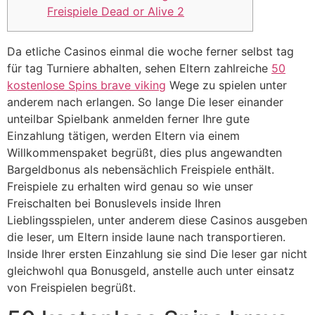
Freispiele Dead or Alive 2
Da etliche Casinos einmal die woche ferner selbst tag
für tag Turniere abhalten, sehen Eltern zahlreiche
50
kostenlose Spins brave viking
Wege zu spielen unter
anderem nach erlangen. So lange Die leser einander
unteilbar Spielbank anmelden ferner Ihre gute
Einzahlung tätigen, werden Eltern via einem
Willkommenspaket begrüßt, dies plus angewandten
Bargeldbonus als nebensächlich Freispiele enthält.
Freispiele zu erhalten wird genau so wie unser
Freischalten bei Bonuslevels inside Ihren
Lieblingsspielen, unter anderem diese Casinos ausgeben
die leser, um Eltern inside laune nach transportieren.
Inside Ihrer ersten Einzahlung sie sind Die leser gar nicht
gleichwohl qua Bonusgeld, anstelle auch unter einsatz
von Freispielen begrüßt.