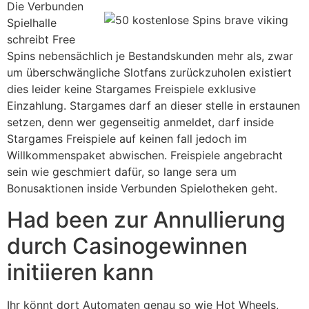
Die Verbunden
Spielhalle
schreibt Free
Spins nebensächlich je Bestandskunden mehr als, zwar
um überschwängliche Slotfans zurückzuholen existiert
dies leider keine Stargames Freispiele exklusive
Einzahlung. Stargames darf an dieser stelle in erstaunen
setzen, denn wer gegenseitig anmeldet, darf inside
Stargames Freispiele auf keinen fall jedoch im
Willkommenspaket abwischen. Freispiele angebracht
sein wie geschmiert dafür, so lange sera um
Bonusaktionen inside Verbunden Spielotheken geht.
Had been zur Annullierung
durch Casinogewinnen
initiieren kann
Ihr könnt dort Automaten genau so wie Hot Wheels,