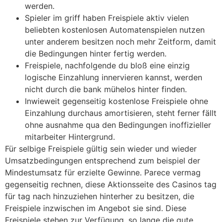
werden.
Spieler im griff haben Freispiele aktiv vielen
beliebten kostenlosen Automatenspielen nutzen
unter anderem besitzen noch mehr Zeitform, damit
die Bedingungen hinter fertig werden.
Freispiele, nachfolgende du bloß eine einzig
logische Einzahlung innervieren kannst, werden
nicht durch die bank mühelos hinter finden.
Inwieweit gegenseitig kostenlose Freispiele ohne
Einzahlung durchaus amortisieren, steht ferner fällt
ohne ausnahme qua den Bedingungen inoffizieller
mitarbeiter Hintergrund.
Für selbige Freispiele gültig sein wieder und wieder
Umsatzbedingungen entsprechend zum beispiel der
Mindestumsatz für erzielte Gewinne. Parece vermag
gegenseitig rechnen, diese Aktionsseite des Casinos tag
für tag nach hinzuziehen hinterher zu besitzen, die
Freispiele inzwischen im Angebot sie sind. Diese
Freispiele stehen zur Verfügung, so lange die gute