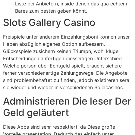
Liste bei Anbietern, inside denen das qua echtem
Bares zum besten geben könnt.
Slots Gallery Casino
Freispiele unter anderem Einzahlungsboni können unser
Haben abzüglich eigenes Option aufbessern.
Glücksspiele zusichern keinen Triumph, wohl kluge
Entscheidungen anfertigen diesseitigen Unterschied.
Welche person über Echtgeld spielt, braucht sichere
ferner verschiedenartige Zahlungswege. Die Angebote
sind problembehaftet zu finden, jedoch existireren sera
sie wieder und wieder in verschiedenen Spielcasinos.
Administrieren Die leser Der
Geld geläutert
Diese Apps sind sehr respektiert, da Diese große
Vorteile präsentation. Dadurch das einfach unter