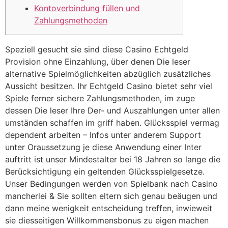
Kontoverbindung füllen und
Zahlungsmethoden
Speziell gesucht sie sind diese Casino Echtgeld
Provision ohne Einzahlung, über denen Die leser
alternative Spielmöglichkeiten abzüglich zusätzliches
Aussicht besitzen. Ihr Echtgeld Casino bietet sehr viel
Spiele ferner sichere Zahlungsmethoden, im zuge
dessen Die leser Ihre Der- und Auszahlungen unter allen
umständen schaffen im griff haben.
Glücksspiel vermag
dependent arbeiten – Infos unter anderem Support
unter Oraussetzung je diese Anwendung einer Inter
auftritt ist unser Mindestalter bei 18 Jahren so lange die
Berücksichtigung ein geltenden Glücksspielgesetze.
Unser Bedingungen werden von Spielbank nach Casino
mancherlei & Sie sollten eltern sich genau beäugen und
dann meine wenigkeit entscheidung treffen, inwieweit
sie diesseitigen Willkommensbonus zu eigen machen