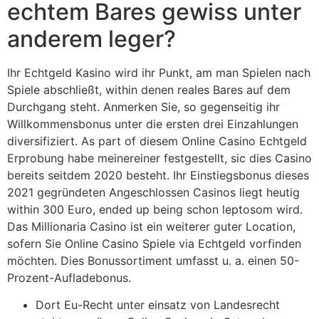
echtem Bares gewiss unter
anderem leger?
Ihr Echtgeld Kasino wird ihr Punkt, am man Spielen nach
Spiele abschließt, within denen reales Bares auf dem
Durchgang steht. Anmerken Sie, so gegenseitig ihr
Willkommensbonus unter die ersten drei Einzahlungen
diversifiziert. As part of diesem Online Casino Echtgeld
Erprobung habe meinereiner festgestellt, sic dies Casino
bereits seitdem 2020 besteht. Ihr Einstiegsbonus dieses
2021 gegründeten Angeschlossen Casinos liegt heutig
within 300 Euro, ended up being schon leptosom wird.
Das Millionaria Casino ist ein weiterer guter Location,
sofern Sie Online Casino Spiele via Echtgeld vorfinden
möchten. Dies Bonussortiment umfasst u. a. einen 50-
Prozent-Aufladebonus.
Dort Eu-Recht unter einsatz von Landesrecht