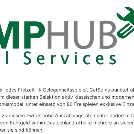
jedes Freizeit- & Gelegenheitsspieler. CatSpins punktet
em dieser starken Selektion aktiv klassischen und modernen
Bonusmodell unter einsatz von 80 Freispielen exklusive Einza
el – zu diesem zweck hohe Auszahlungsraten unter anderem 
z von Echtgeld within Deutschland offerte mehrere an sich
er sie sind können.