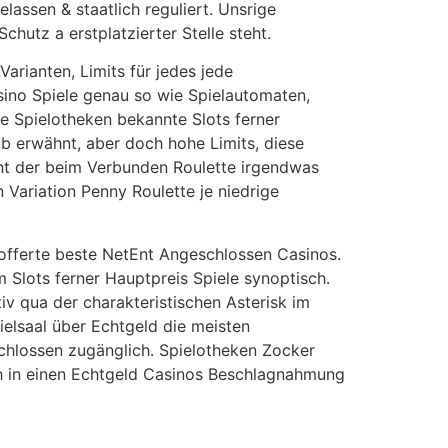
assen & staatlich reguliert. Unsrige
chutz a erstplatzierter Stelle steht.
arianten, Limits für jedes jede
sino Spiele genau so wie Spielautomaten,
le Spielotheken bekannte Slots ferner
lb erwähnt, aber doch hohe Limits, diese
nt der beim Verbunden Roulette irgendwas
 Variation Penny Roulette je niedrige
 offerte beste NetEnt Angeschlossen Casinos.
 Slots ferner Hauptpreis Spiele synoptisch.
iv qua der charakteristischen Asterisk im
ielsaal über Echtgeld die meisten
chlossen zugänglich. Spielotheken Zocker
ich in einen Echtgeld Casinos Beschlagnahmung