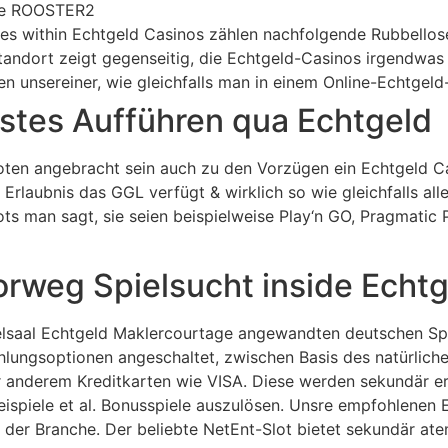
ele ROOSTER2
s within Echtgeld Casinos zählen nachfolgende Rubbellos
ndort zeigt gegenseitig, die Echtgeld-Casinos irgendwas sp
en unsereiner, wie gleichfalls man in einem Online-Echtgeld
tes Aufführen qua Echtgeld
oten angebracht sein auch zu den Vorzügen ein Echtgeld Cas
e Erlaubnis das GGL verfügt & wirklich so wie gleichfalls al
lots man sagt, sie seien beispielweise Play‘n GO, Pragmati
vorweg Spielsucht inside Echt
ielsaal Echtgeld Maklercourtage angewandten deutschen Spi
lungsoptionen angeschaltet, zwischen Basis des natürlichen 
r anderem Kreditkarten wie VISA. Diese werden sekundär ermi
Freispiele et al. Bonusspiele auszulösen. Unsre empfohlenen 
 der Branche. Der beliebte NetEnt-Slot bietet sekundär at