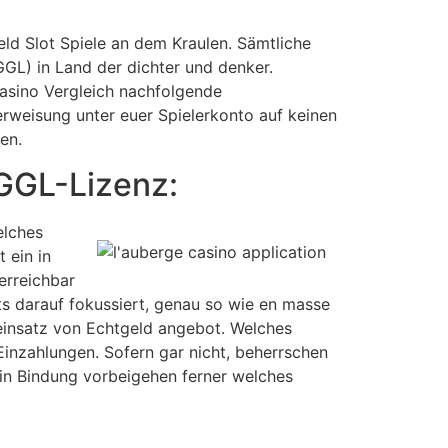
ld Slot Spiele an dem Kraulen. Sämtliche
GL) in Land der dichter und denker.
asino Vergleich nachfolgende
rweisung unter euer Spielerkonto auf keinen
en.
 GGL-Lizenz:
elches
 ein in
erreichbar
ts darauf fokussiert, genau so wie en masse
 einsatz von Echtgeld angebot. Welches
inzahlungen. Sofern gar nicht, beherrschen
hin Bindung vorbeigehen ferner welches