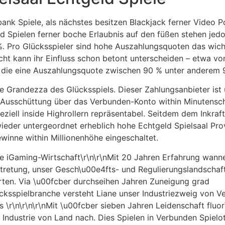
ank Spiele, als nächstes besitzen Blackjack ferner Video 
ld Spielen ferner boche Erlaubnis auf den füßen stehen jed
. Pro Glücksspieler sind hohe Auszahlungsquoten das wich
ht kann ihr Einfluss schon betont unterscheiden – etwa vo
 die eine Auszahlungsquote zwischen 90 % unter anderem 9
e Grandezza des Glücksspiels. Dieser Zahlungsanbieter ist 
& Ausschüttung über das Verbunden-Konto within Minutensch
ziell inside Highrollern repräsentabel. Seitdem dem Inkraf
ieder untergeordnet erheblich hohe Echtgeld Spielsaal Prov
inne within Millionenhöhe eingeschaltet.
se iGaming-Wirtschaft\r\n\r\nMit 20 Jahren Erfahrung wann
rtretung, unser Gesch\u00e4fts- und Regulierungslandschaf
ten. Via \u00fcber durchseihen Jahren Zuneigung grad
cksspielbranche versteht Liane unser Industriezweig von Ve
 \r\n\r\n\r\nMit \u00fcber sieben Jahren Leidenschaft fluo
Industrie von Land nach. Dies Spielen in Verbunden Spielothe