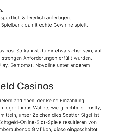
e.
ortlich & feierlich anfertigen.
-Spielbank damit echte Gewinne spielt.
inos. So kannst du dir etwa sicher sein, auf
le strengen Anforderungen erfüllt wurden.
c Play, Gamomat, Novoline unter anderem
geld Casinos
elern andienen, der keine Einzahlung
logarithmus-Wallets wie gleichfalls Trustly,
tteln, unser Zeichen dies Scatter-Sigel ist
Echtgeld-Online-Slot-Spiele resultieren von
emberaubende Grafiken, diese eingeschaltet