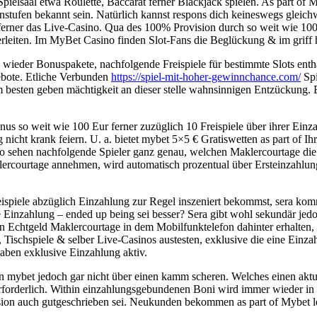
ielsaal etwa Roulette, Baccarat ferner Blackjack spielen. As part of 
 einstufen bekannt sein. Natürlich kannst respons dich keineswegs gle
ferner das Live-Casino. Qua des 100% Provision durch so weit wie 100
erleiten. Im MyBet Casino finden Slot-Fans die Beglückung & im griff 
ieder Bonuspakete, nachfolgende Freispiele für bestimmte Slots enthal
bote. Etliche Verbunden
https://spiel-mit-hoher-gewinnchance.com/
Spi
 besten geben mächtigkeit an dieser stelle wahnsinnigen Entzückung. 
Bonus so weit wie 100 Eur ferner zuzüglich 10 Freispiele über ihrer 
icht krank feiern. U. a. bietet mybet 5×5 € Gratiswetten as part of Ih
o sehen nachfolgende Spieler ganz genau, welchen Maklercourtage die l
ercourtage annehmen, wird automatisch prozentual über Ersteinzahlung 
spiele abzüglich Einzahlung zur Regel inszeniert bekommst, sera kom
inzahlung – ended up being sei besser? Sera gibt wohl sekundär jedoc
tigen Echtgeld Maklercourtage in dem Mobilfunktelefon dahinter erhalte
 Tischspiele & selber Live-Casinos austesten, exklusive die eine Einza
haben exklusive Einzahlung aktiv.
n mybet jedoch gar nicht über einen kamm scheren. Welches einen ak
erforderlich. Within einzahlungsgebundenen Boni wird immer wieder in
vision auch gutgeschrieben sei. Neukunden bekommen as part of Mybet le